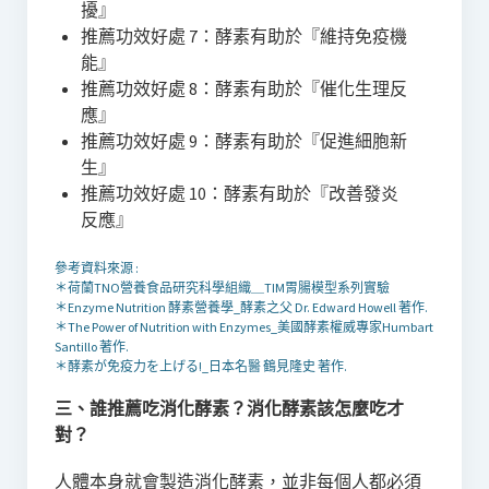
擾』
推薦功效好處 7：酵素有助於『維持免疫機
能』
推薦功效好處 8：酵素有助於『催化生理反
應』
推薦功效好處 9：酵素有助於『促進細胞新
生』
推薦功效好處 10：酵素有助於『改善發炎
反應』
參考資料來源 :
＊荷蘭TNO營養食品研究科學組織＿TIM胃腸模型系列實驗
＊Enzyme Nutrition 酵素營養學_酵素之父 Dr. Edward Howell 著作.
＊The Power of Nutrition with Enzymes_美國酵素權威專家Humbart
Santillo 著作.
＊酵素が免疫力を上げる!_日本名醫 鶴見隆史 著作.
三、誰推薦吃消化酵素？消化酵素該怎麼吃才
對？
人體本身就會製造消化酵素，並非每個人都必須