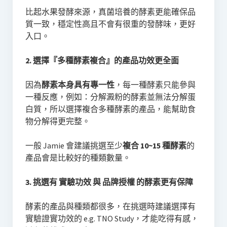
比起水果發酵來源，真菌培養的酵素更能確保品
質一致，穩定性高且不會有很重的發酵味，更好
入口。
2. 選擇『多種酵素複合』的產品功效更全面
因為
酵素本身具有專一性
，每一種酵素只能參與
一種反應，例如：分解澱粉的酵素並無法分解蛋
白質，所以選擇複合多種酵素的產品，能幫助食
物分解得更完整。
一般 Jamie 會建議挑選至少
複合 10~15 種酵素
的
產品會是比較好的種類數量。
3. 挑選有 實驗功效 與 品牌授權 的酵素更有保障
酵素的產品與種類都很多，在挑選時建議選擇有
實驗證實功效的 e.g. TNO Study，才能吃得有感，