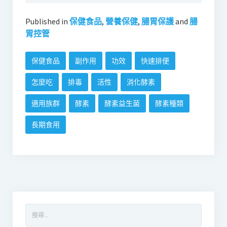
Published in
保健食品
,
營養保健
,
腸胃保護
and
腸
胃控管
保健食品
副作用
功效
快速排便
怎麼吃
排毒
活性
消化酵素
適用族群
酵素
酵素益生菌
酵素種類
長期食用
搜
尋