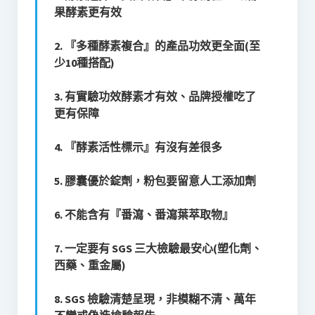
果酵素更有效
2. 『多種酵素複合』的產品功效更全面(至
少10種搭配)
3. 有實驗功效酵素才有效、品牌授權吃了
更有保障
4. 『酵素活性標示』有沒有差很多
5. 膠囊優於錠劑，粉包要留意人工添加劑
6. 不能含有『番瀉、番瀉葉萃取物』
7. 一定要有 SGS 三大檢驗最安心(塑化劑、
西藥、重金屬)
8. SGS 檢驗清楚呈現，非模糊不清、萬年