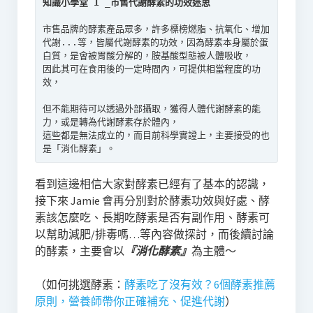
知識小學堂 1 _市售代謝酵素的功效迷思
市售品牌的酵素產品眾多，許多標榜燃脂、抗氧化、增加
代謝...等，皆屬代謝酵素的功效，因為酵素本身屬於蛋
白質，是會被胃酸分解的，胺基酸型態被人體吸收，

因此其可在食用後的一定時間內，可提供相當程度的功
效，

但不能期待可以透過外部攝取，獲得人體代謝酵素的能
力，或是轉為代謝酵素存於體內，

這些都是無法成立的，而目前科學實證上，主要接受的也
是「消化酵素」。
看到這邊相信大家對酵素已經有了基本的認識，
接下來 Jamie 會再分別對於酵素功效與好處、酵
素該怎麼吃、長期吃酵素是否有副作用、酵素可
以幫助減肥/排毒嗎…等內容做探討，而後續討論
的酵素，主要會以
『消化酵素』
為主體～
（如何挑選酵素：
酵素吃了沒有效？6個酵素推薦
原則，營養師帶你正確補充、促進代謝
）