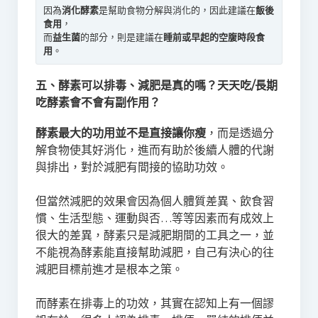
因為
消化酵素
是幫助食物分解與消化的，因此建議在
飯後
食用
，

而
益生菌
的部分，則是建議在
睡前或早起的空腹時段食
用
。
五、酵素可以排毒、減肥是真的嗎？天天吃/長期
吃酵素會不會有副作用？
酵素最大的功用並不是直接讓你瘦
，而是透過分
解食物使其好消化，進而有助於後續人體的代謝
與排出，對於減肥有間接的協助功效。
但當然減肥的效果會因為個人體質差異、飲食習
慣、生活型態、運動與否…等等因素而有成效上
很大的差異，酵素只是減肥期間的工具之一，並
不能視為酵素能直接幫助減肥，自己有決心的往
減肥目標前進才是根本之策。
而酵素在排毒上的功效，其實在認知上有一個謬