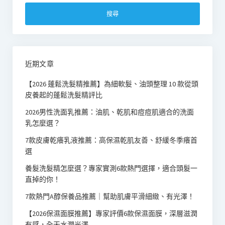
關
鍵
字:
近期文章
【2026 蓬鬆洗髮精推薦】為細軟髮、油頭整理 10 款從頭
皮養起的蓬鬆洗髮精評比
2026男性洗面乳推薦：油肌、乾肌和痘痘肌適合的洗面
乳怎麼選？
7款皮膚乾癢乳液推薦：高保濕乾肌友善、舒緩冬季癢首
選
養髮洗髮精怎麼選？專家實測6款熱門選擇，適合頭髮一
直掉的你！
7款熱門A醇保養品推薦｜幫助肌膚平滑細緻、有光澤！
【2026保濕面膜推薦】專家評價6款保濕面膜，深層滋潤
有感，全天水潤光澤