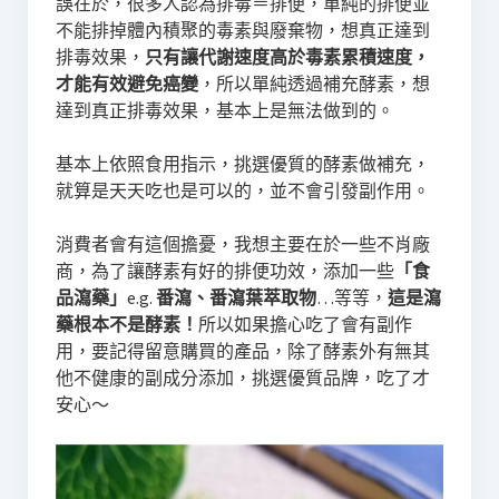
誤在於，很多人認為排毒＝排便，單純的排便並
不能排掉體內積聚的毒素與廢棄物，想真正達到
排毒效果，
只有讓代謝速度高於毒素累積速度，
才能有效避免癌變
，所以單純透過補充酵素，想
達到真正排毒效果，基本上是無法做到的。
基本上依照食用指示，挑選優質的酵素做補充，
就算是天天吃也是可以的，並不會引發副作用。
消費者會有這個擔憂，我想主要在於一些不肖廠
商，為了讓酵素有好的排便功效，添加一些
「食
品瀉藥」
e.g.
番瀉、番瀉葉萃取物
…等等，
這是瀉
藥根本不是酵素！
所以如果擔心吃了會有副作
用，要記得留意購買的產品，除了酵素外有無其
他不健康的副成分添加，挑選優質品牌，吃了才
安心～