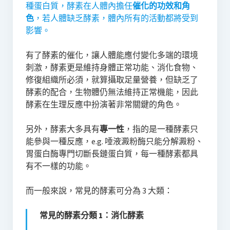
種蛋白質，酵素在人體內擔任
催化的功效和角
色
，若人體缺乏酵素，體內所有的活動都將受到
影響。
有了酵素的催化，讓人體能應付變化多端的環境
刺激，酵素更是維持身體正常功能、消化食物、
修復組織所必須，就算攝取足量營養，但缺乏了
酵素的配合，生物體仍無法維持正常機能，因此
酵素在生理反應中扮演著非常關鍵的角色。
另外，酵素大多具有
專一性
，指的是一種酵素只
能參與一種反應，e.g. 唾液澱粉酶只能分解澱粉、
胃蛋白酶專門切斷長鏈蛋白質，每一種酵素都具
有不一樣的功能。
而一般來說，常見的酵素可分為 3 大類：
常見的酵素分類 1：消化酵素