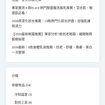
專家實測 6 款Dcard 熱門胺基酸洗面乳推薦，混合肌、敏
感肌必看！
2026保濕化妝水推薦｜10款熱門化妝水評選，加強肌膚
保濕力
【2026最新眼霜推薦】專家分析7款抗老眼霜，揭開眼周
緊緻秘密
2026最新｜8款身體乳液推薦，抗老、舒緩、煥膚、美白
一次整理
分類
保健食品
(54)
冷知識家
(3)
對抗三高
(8)