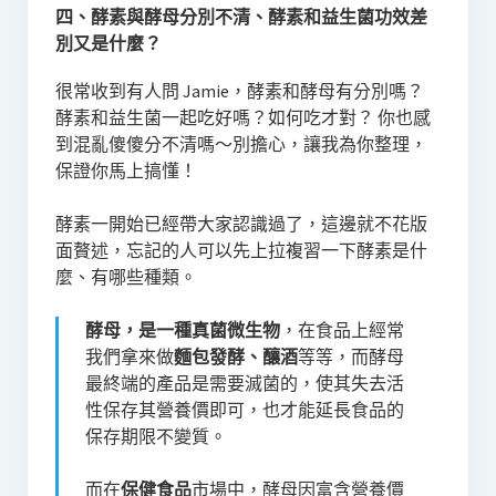
四、酵素與酵母分別不清、酵素和益生菌功效差
別又是什麼？
很常收到有人問 Jamie，酵素和酵母有分別嗎？
酵素和益生菌一起吃好嗎？如何吃才對？ 你也感
到混亂傻傻分不清嗎～別擔心，讓我為你整理，
保證你馬上搞懂！
酵素一開始已經帶大家認識過了，這邊就不花版
面贅述，忘記的人可以先上拉複習一下酵素是什
麼、有哪些種類。
酵母，是一種真菌微生物
，在食品上經常
我們拿來做
麵包發酵、釀酒
等等，而酵母
最終端的產品是需要滅菌的，使其失去活
性保存其營養價即可，也才能延長食品的
保存期限不變質。
而在
保健食品
市場中，酵母因富含營養價