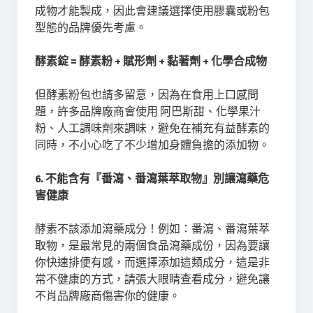
成物才能製成，因此會建議選擇使用膠囊或粉包
型態的品牌優先考慮。
酵素錠 = 酵素粉 + 賦形劑 + 黏著劑 + 化學合成物
但酵素粉包也請多留意，因為在食用上口感問
題，許多品牌廠商會使用 阿巴斯甜、化學果汁
粉、人工調味劑來調味，避免在補充有益酵素的
同時，不小心吃了不少增加身體負擔的添加物。
6. 不能含有『番瀉、番瀉葉萃取物』別讓瀉藥危
害健康
酵素不該添加瀉藥成分！例如：番瀉、番瀉葉萃
取物，是最常見的兩個食品瀉藥成份，因為要讓
你快速排便有感，而選擇添加這類成分，這是非
常不健康的方式，請張大眼睛查看成分，避免讓
不肖品牌廠商傷害你的健康。