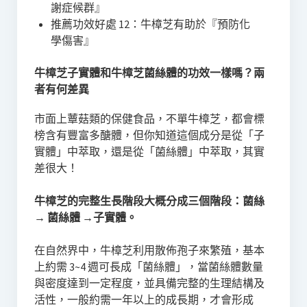
謝症候群』
推薦功效好處 12：牛樟芝有助於『預防化
學傷害』
牛樟芝子實體和牛樟芝菌絲體的功效一樣嗎？兩
者有何差異
市面上蕈菇類的保健食品，不單牛樟芝，都會標
榜含有豐富多醣體，但你知道這個成分是從「子
實體」中萃取，還是從「菌絲體」中萃取，其實
差很大！
牛樟芝的完整生長階段大概分成三個階段：菌絲
→ 菌絲體 →子實體。
在自然界中，牛樟芝利用散佈孢子來繁殖，基本
上約需 3~4 週可長成「菌絲體」，當菌絲體數量
與密度達到一定程度，並具備完整的生理結構及
活性，一般約需一年以上的成長期，才會形成