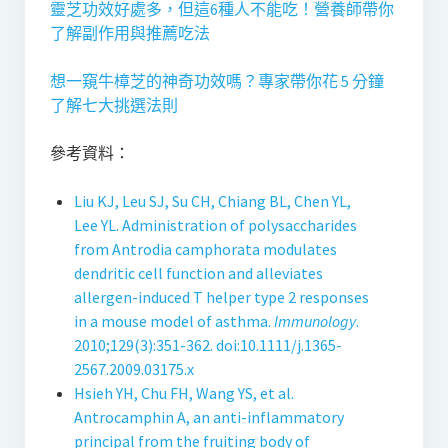
靈芝功效好處多，但這6種人不能吃！營養師帶你
了解副作用與推薦吃法
想一窺牛樟芝的神奇功效嗎？專家帶你花 5 分鐘
了解七大挑選法則
參考資料：
Liu KJ, Leu SJ, Su CH, Chiang BL, Chen YL,
Lee YL. Administration of polysaccharides
from Antrodia camphorata modulates
dendritic cell function and alleviates
allergen-induced T helper type 2 responses
in a mouse model of asthma.
Immunology
.
2010;129(3):351-362. doi:10.1111/j.1365-
2567.2009.03175.x
Hsieh YH, Chu FH, Wang YS, et al.
Antrocamphin A, an anti-inflammatory
principal from the fruiting body of