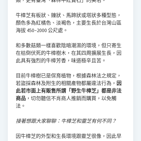
類，更有臺灣「森林中紅寶石」的美名。
牛樟芝有板狀、鐘狀、馬蹄狀或塔狀多種型態，
顏色多為紅橘色、淡褐色，主要生長於台灣山區
海拔 450~2000 公尺處。
和多數菇類一樣喜歡陰暗潮濕的環境，但只寄生
在枯倒伏死的牛樟樹木，在其四周擴展生長，因
此具有強烈的牛樟芳香，味道極辛且苦。
目前牛樟樹已是保育植物，根據森林法之規定，
若盜採森林及附生的相關產物都屬違法行為，
因
此若市面上有販售所謂「野生牛樟芝」都是非法
商品
，切勿聽信不肖商人推銷而購買，以免觸
法。
​接著想跟大家聊聊：牛樟芝和靈芝有何不同？
因牛樟芝的外型和生長環境跟靈芝很像，因此早