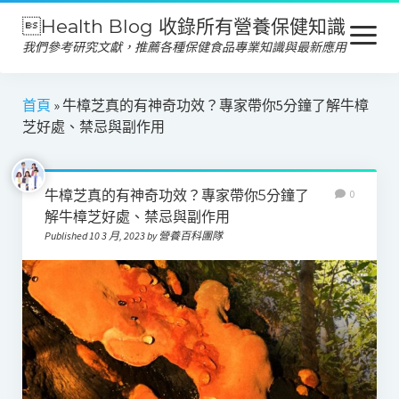
Health Blog 收錄所有營養保健知識
open
menu
我們參考研究文獻，推薦各種保健食品專業知識與最新應用
營養保健
首頁
»
牛樟芝真的有神奇功效？專家帶你5分鐘了解牛樟
芝好處、禁忌與副作用
保健食品
產品推薦
牛樟芝真的有神奇功效？專家帶你5分鐘了
0
美容保養
解牛樟芝好處、禁忌與副作用
Published 10 3 月, 2023 by 營養百科團隊
心靈健康