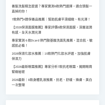
養髮洗髮精怎麼選？專家實測6款熱門選擇，適合頭髮一
直掉的你！
7款熱門A醇保養品推薦｜幫助肌膚平滑細緻、有光澤！
【2026保濕面膜推薦】專家評價6款保濕面膜，深層滋潤
有感，全天水潤光澤
專家實測 6 款Dcard 熱門胺基酸洗面乳推薦，混合肌、敏
感肌必看！
2026保濕化妝水推薦｜10款熱門化妝水評選，加強肌膚
保濕力
【2026最新眼霜推薦】專家分析7款抗老眼霜，揭開眼周
緊緻秘密
2026最新｜8款身體乳液推薦，抗老、舒緩、煥膚、美白
一次整理