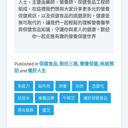
人士，主要由藥師、營養師、保健食品工程師
組成，在這裡我們想與大家分享更多元的營養
保健資訊，以及保健食品的挑選原則。健康是
無可取代的，讓我們一起輕鬆的理解營養醫學
與保健食品知識，守護你與家人的健康。歡迎
你一起走進有趣的營養保健世界
Published in
保健食品
,
對抗三高
,
營養保健
,
疾病預
防
and
養肝人生
免疫力
副作用
劑量
功效
怎麼吃
抗發炎
推薦品牌
牛樟芝
護肝保健食品
適合族群
靈芝