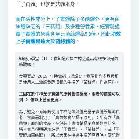
「子實體」也就是菇體本身。
而在活性成分上，子實體除了多醣體外，更有菌
絲體缺乏的『三萜類』及多種營養素，經實驗證
實子實體的營養含量比菌絲體高5.8倍，因此
功效
上子實體是遠大於菌絲體的
。
知識小學堂（1）：你知道市售牛樟芝產品有很多都是菌
絲體嗎？

食藥署於 2015 年時做過市場調查，發現到許多品牌都
是使用人工液態發酵培養的牛樟芝「菌絲體」作為原料。

主因在於牛樟芝子實體的原料售價極高，兩者的價差可以
到 2 倍以上甚至更高。
為了避免不肖廠商使用牛樟芝菌絲體充當子實體誤導消費
者，食藥署制定了「真菌類食品標示原則」：所有含「真
菌類」原料的食品，在包裝上應清楚標示真菌類原料名
稱。並且須明確加註是「子實體」、「菌絲體」、或「子
實體加菌絲體」，所以大家在挑選牛樟芝產品時，要記得