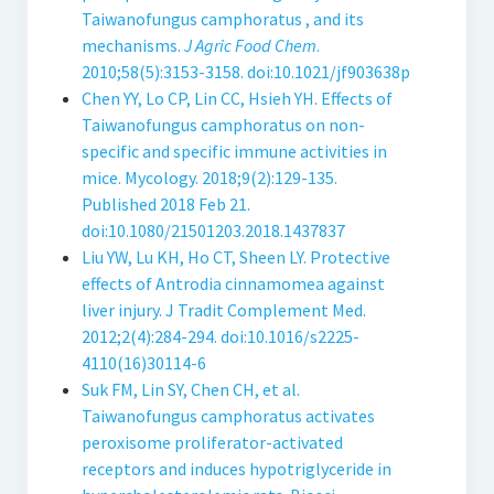
Taiwanofungus camphoratus , and its
mechanisms.
J Agric Food Chem
.
2010;58(5):3153-3158. doi:10.1021/jf903638p
Chen YY, Lo CP, Lin CC, Hsieh YH. Effects of
Taiwanofungus camphoratus on non-
specific and specific immune activities in
mice. Mycology. 2018;9(2):129-135.
Published 2018 Feb 21.
doi:10.1080/21501203.2018.1437837
Liu YW, Lu KH, Ho CT, Sheen LY. Protective
effects of Antrodia cinnamomea against
liver injury. J Tradit Complement Med.
2012;2(4):284-294. doi:10.1016/s2225-
4110(16)30114-6
Suk FM, Lin SY, Chen CH, et al.
Taiwanofungus camphoratus activates
peroxisome proliferator-activated
receptors and induces hypotriglyceride in