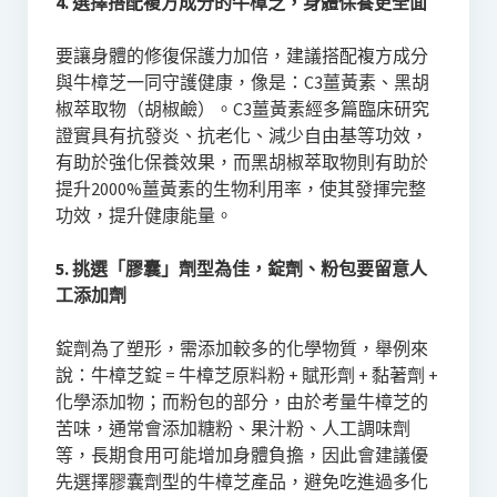
4. 選擇搭配複方成分的牛樟芝，身體保養更全面
要讓身體的修復保護力加倍，建議搭配複方成分
與牛樟芝一同守護健康，像是：C3薑黃素、黑胡
椒萃取物（胡椒鹼）。C3薑黃素經多篇臨床研究
證實具有抗發炎、抗老化、減少自由基等功效，
有助於強化保養效果，而黑胡椒萃取物則有助於
提升2000%薑黃素的生物利用率，使其發揮完整
功效，提升健康能量。
5. 挑選「膠囊」劑型為佳，錠劑、粉包要留意人
工添加劑
錠劑為了塑形，需添加較多的化學物質，舉例來
說：牛樟芝錠 = 牛樟芝原料粉 + 賦形劑 + 黏著劑 +
化學添加物；而粉包的部分，由於考量牛樟芝的
苦味，通常會添加糖粉、果汁粉、人工調味劑
等，長期食用可能增加身體負擔，因此會建議優
先選擇膠囊劑型的牛樟芝產品，避免吃進過多化