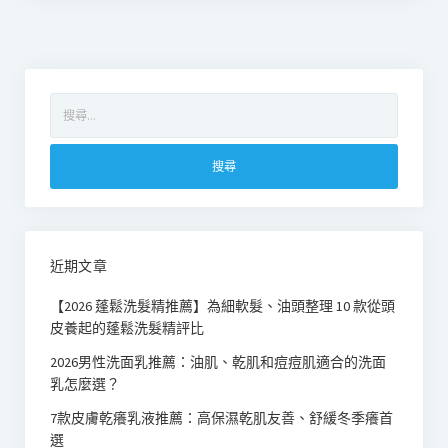
搜
尋
關
鍵
字:
近期文章
【2026 蓬鬆洗髮精推薦】為細軟髮、油頭整理 10 款從頭
皮養起的蓬鬆洗髮精評比
2026男性洗面乳推薦：油肌、乾肌和痘痘肌適合的洗面
乳怎麼選？
7款皮膚乾癢乳液推薦：高保濕乾肌友善、舒緩冬季癢首
選