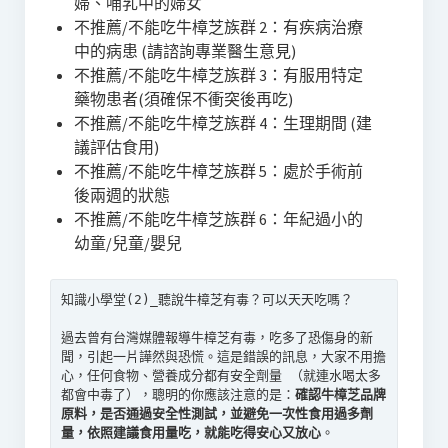
婦、哺乳中的婦女
不推薦/不能吃牛樟芝族群 2：有疾病治療
中的病患 (請諮詢專業醫生意見)
不推薦/不能吃牛樟芝族群 3：有服用特定
藥物患者(須確保不衝突後再吃)
不推薦/不能吃牛樟芝族群 4：生理期間 (建
議評估食用)
不推薦/不能吃牛樟芝族群 5：處於手術前
後兩週的狀態
不推薦/不能吃牛樟芝族群 6：年紀過小的
幼童/兒童/嬰兒
知識小學堂(2)_聽說牛樟芝有毒？可以天天吃嗎？

過去曾有台灣媒體報導牛樟芝有毒，吃多了恐傷身的新
聞，引起一片譁然與恐慌。這是錯誤的訊息，大家不用擔
心，任何食物、營養成分都有安全劑量 （就連水喝太多
都會中毒了），聰明的你應該注意的是：
確認牛樟芝品牌
原料，是否通過安全性測試，並避免一次性食用過多劑
量，依照建議食用量吃，就能吃得安心又放心
。