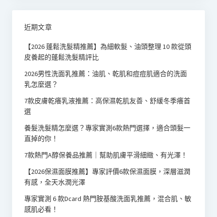
近期文章
【2026 蓬鬆洗髮精推薦】為細軟髮、油頭整理 10 款從頭
皮養起的蓬鬆洗髮精評比
2026男性洗面乳推薦：油肌、乾肌和痘痘肌適合的洗面
乳怎麼選？
7款皮膚乾癢乳液推薦：高保濕乾肌友善、舒緩冬季癢首
選
養髮洗髮精怎麼選？專家實測6款熱門選擇，適合頭髮一
直掉的你！
7款熱門A醇保養品推薦｜幫助肌膚平滑細緻、有光澤！
【2026保濕面膜推薦】專家評價6款保濕面膜，深層滋潤
有感，全天水潤光澤
專家實測 6 款Dcard 熱門胺基酸洗面乳推薦，混合肌、敏
感肌必看！