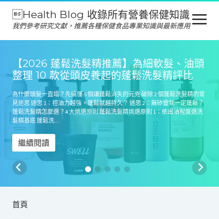
Health Blog 收錄所有營養保健知識
open
menu
我們參考研究文獻，推薦各種保健食品專業知識與最新應用
營養保健
【2026 蓬鬆洗髮精推薦】為細軟髮、油頭
整理 10 款從頭皮養起的蓬鬆洗髮精評比
保健食品
為什麼頭髮一直塌？先搞懂 5 個讓蓬鬆消失的元兇 破除 2 個蓬鬆洗髮精的常
產品推薦
見迷思 迷思 1：控油力越強，蓬鬆就越持久？ 迷思 2：無矽靈就一定蓬鬆？
蓬鬆洗髮精怎麼選？4 大挑選原則 蓬鬆洗髮精挑選原則 1：依出油程度選洗
美容保養
髮精基底 蓬鬆洗…
心靈健康
繼續閱讀
首頁