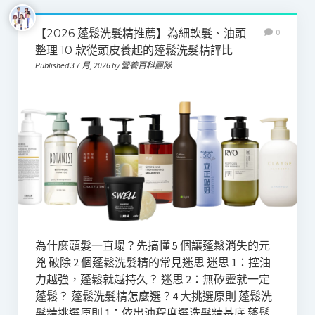
【2026 蓬鬆洗髮精推薦】為細軟髮、油頭
0
整理 10 款從頭皮養起的蓬鬆洗髮精評比
Published 3 7 月, 2026 by 營養百科團隊
為什麼頭髮一直塌？先搞懂 5 個讓蓬鬆消失的元
兇 破除 2 個蓬鬆洗髮精的常見迷思 迷思 1：控油
力越強，蓬鬆就越持久？ 迷思 2：無矽靈就一定
蓬鬆？ 蓬鬆洗髮精怎麼選？4 大挑選原則 蓬鬆洗
髮精挑選原則 1：依出油程度選洗髮精基底 蓬鬆