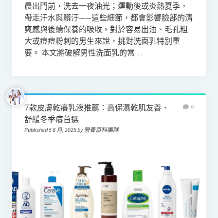
晨出門前，洗去一夜油光；運動後或炎熱夏季，
帶走汗水與髒汙——這些細節，都會影響臉部的清
爽感與後續保養的吸收。對於容易出油、毛孔粗
大或痘痘粉刺的男生來說，挑對洗面乳特別重
要。 本文將破解男性洗面乳的常…
7款皮膚乾癢乳液推薦：高保濕乾肌友善、
0
舒緩冬季癢首選
Published 5 8 月, 2025 by 營養百科團隊