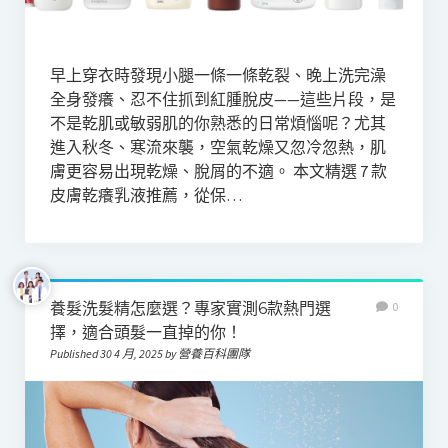
早上穿衣時發現小腿一條一條乾裂、晚上洗完澡
全身發癢、忍不住抓到紅腫脫皮——這些片段，是
不是乾肌或敏弱肌的你熟悉的日常煩惱呢？尤其
進入秋冬、寒流來襲，空氣乾燥又忽冷忽熱，肌
膚更容易出現乾燥、脫屑的不適。 本文精選 7 款
皮膚乾癢乳液推薦，從保…
養髮洗髮精怎麼選？專家實測6款熱門選
0
擇，適合頭髮一直掉的你！
Published 30 4 月, 2025 by 營養百科團隊