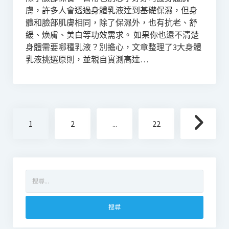
膚，許多人會透過身體乳液達到基礎保濕，但身
體和臉部肌膚相同，除了保濕外，也有抗老、舒
緩、煥膚、美白等功效需求。 如果你也還不清楚
身體需要哪種乳液？別擔心，文章整理了3大身體
乳液挑選原則，並親自實測高達…
文
1
2
...
22
章
分
頁
搜
尋
關
鍵
字: