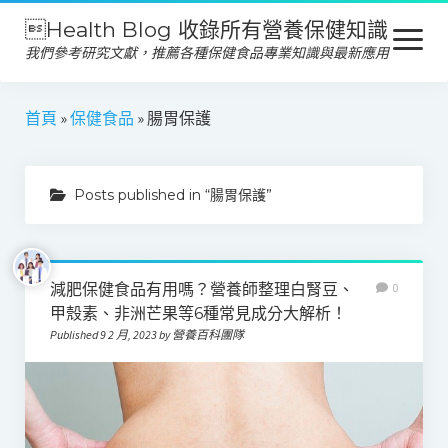
Health Blog 收錄所有營養保健知識
open
menu
我們參考研究文獻，推薦各種保健食品專業知識與最新應用
營養保健
首頁
»
保健食品
»
腸胃保護
保健食品
Posts published in “腸胃保護”
產品推薦
美容保養
心靈健康
減肥保健食品有用嗎？營養師整理白腎豆、
0
甲殼素、非洲芒果等6種常見成分大解析！
Published 9 2 月, 2023 by 營養百科團隊