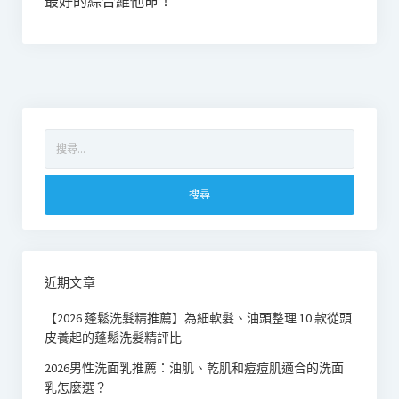
最好的綜合維他命！
搜
尋
關
鍵
字:
近期文章
【2026 蓬鬆洗髮精推薦】為細軟髮、油頭整理 10 款從頭
皮養起的蓬鬆洗髮精評比
2026男性洗面乳推薦：油肌、乾肌和痘痘肌適合的洗面
乳怎麼選？