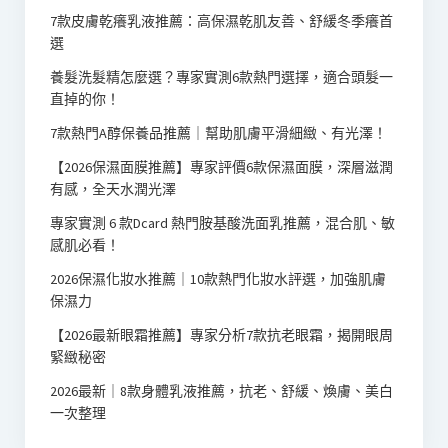
7款皮膚乾癢乳液推薦：高保濕乾肌友善、舒緩冬季癢首
選
養髮洗髮精怎麼選？專家實測6款熱門選擇，適合頭髮一
直掉的你！
7款熱門A醇保養品推薦｜幫助肌膚平滑細緻、有光澤！
【2026保濕面膜推薦】專家評價6款保濕面膜，深層滋潤
有感，全天水潤光澤
專家實測 6 款Dcard 熱門胺基酸洗面乳推薦，混合肌、敏
感肌必看！
2026保濕化妝水推薦｜10款熱門化妝水評選，加強肌膚
保濕力
【2026最新眼霜推薦】專家分析7款抗老眼霜，揭開眼周
緊緻秘密
2026最新｜8款身體乳液推薦，抗老、舒緩、煥膚、美白
一次整理