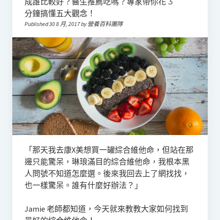
成誰比較好？醫生推薦吃嗎？專家帶你花 3
分鐘搞懂五大觀念！
Published 30 8 月, 2017 by 營養百科團隊
「那天我去康X美想買一罐綜合維他命，但站在那
邊只能驚呆，琳琅滿目的綜合維他命，我根本黑
人問號不知道怎麼選。後來我回去上了網找找，
也一樣驚呆。誰有什麼好辦法？」
Jamie 老師都知道，今天就來教教大家如何找到