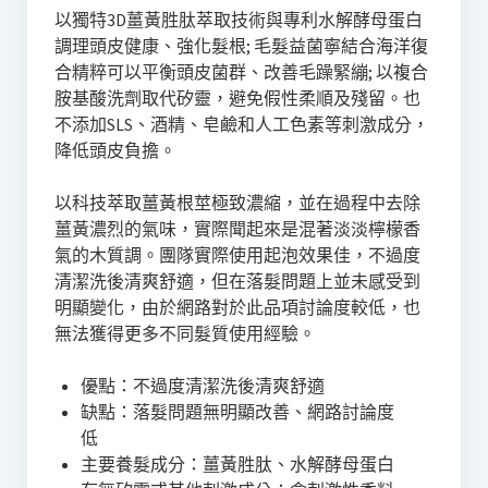
以獨特3D薑黃胜肽萃取技術與專利水解酵母蛋白
調理頭皮健康、強化髮根; 毛髮益菌寧結合海洋復
合精粹可以平衡頭皮菌群、改善毛躁緊繃; 以複合
胺基酸洗劑取代矽靈，避免假性柔順及殘留。也
不添加SLS、酒精、皂鹼和人工色素等刺激成分，
降低頭皮負擔。
以科技萃取薑黃根莖極致濃縮，並在過程中去除
薑黃濃烈的氣味，實際聞起來是混著淡淡檸檬香
氣的木質調。團隊實際使用起泡效果佳，不過度
清潔洗後清爽舒適，但在落髮問題上並未感受到
明顯變化，由於網路對於此品項討論度較低，也
無法獲得更多不同髮質使用經驗。
優點：不過度清潔洗後清爽舒適
缺點：落髮問題無明顯改善、網路討論度
低
主要養髮成分：薑黃胜肽、水解酵母蛋白