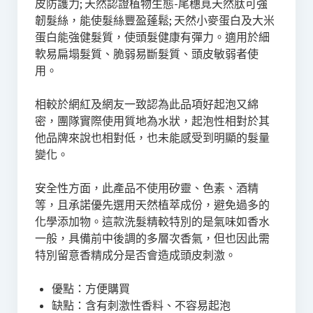
皮防護力; 天然認證植物生態-尾穗莧天然肽可強
韌髮絲，能使髮絲豐盈蓬鬆; 天然小麥蛋白及大米
蛋白能強健髮質，使頭髮健康有彈力。適用於細
軟易扁塌髮質、脆弱易斷髮質、頭皮敏弱者使
用。
相較於網紅及網友一致認為此品項好起泡又綿
密，團隊實際使用質地為水狀，起泡性相對於其
他品牌來說也相對低，也未能感受到明顯的髮量
變化。
安全性方面，此產品不使用矽靈、色素、酒精
等，且承諾優先選用天然植萃成份，避免過多的
化學添加物。這款洗髮精較特別的是氣味如香水
一般，具備前中後調的多層次香氣，但也因此需
特別留意香精成分是否會造成頭皮刺激。
優點：方便購買
缺點：含有刺激性香料、不容易起泡