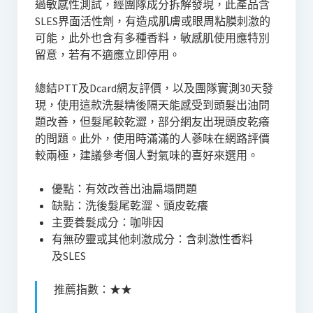
過敏感性測試，經團隊成分拆解發現，此產品含
SLES界面活性劑，有造成肌膚或眼周粘膜刺激的
可能，此外也含有多種香料，敏感肌使用應特別
留意，若有不適應立即停用。
總結PTT及Dcard網友評價，以及團隊實測30天發
現，使用這款洗髮精後隔天能感受到頭髮出油問
題改善，但髮尾較乾澀，部分網友出現頭皮乾癢
的問題。此外，使用時滿滿的人蔘味在網路評價
較兩極，建議參考個人對氣味的喜好來選用。
優點：有效改善出油扁塌問題
缺點：洗後髮尾乾澀、頭皮乾癢
主要養髮成分：咖啡因
有無矽靈或其他刺激成分：含刺激性香料
及SLES
推薦指數：★★