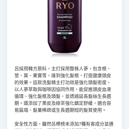
呂採用韓方原料，主打採用整株人蔘，包含根、
莖、葉、果實等，達到強化髮根、打造健康頭皮
的效果。這款洗髮精主打功效是強化頭髮密度，
以人蔘萃取與咖啡因協同作用，能促進頭皮血液
循環、強化髮根及頭髮，並透過延長髮絲生長週
期。還添加了栗皮及綠茶強化鎮定舒緩，適合容
易扁塌、髮量稀疏或生長週期短的髮質使用。
安全性方面，雖然呂標榜未添加7種有害成分並通