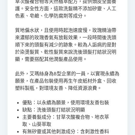
草次酸複合物等天然植萃配方，提供頭皮全面養
護。安全性方面，這款洗髮精不添加矽靈、人工
色素、皂鹼、化學防腐劑等成分。
質地偏水狀，且使用時起泡速度慢，玫瑰精油帶
來濃郁的玫瑰香氣有放鬆效果，一段時間後洗頭
順下來的頭髮有減少的跡象。較為人詬病的是對
於染燙髮質、乾性髮質來說洗後頭髮打結狀況明
顯，需要搭配其他潤髮產品使用。
此外，艾瑪絲身為B型企業的一員，以實現永續為
願景，在產品包裝使用再生午皮紙材外盒、回收
塑料製瓶，對環境友善、降低資源浪費。
優點：以永續為願景，使用環境友善包裝
缺點：洗後頭髮打結狀況明顯
主要養髮成分：甘草次酸複合物、地衣萃
取、山葵萃取
有無矽靈或其他刺激成分：含刺激性香料