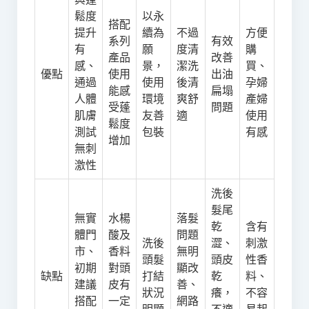
鬆度
以永
搭配
提升
續為
不過
方便
系列
有效
有
願
度清
購
產品
改善
感、
景，
潔洗
買、
優點
使用
出油
通過
使用
後清
孕婦
能感
扁塌
人體
環境
爽舒
產婦
受蓬
問題
肌膚
友善
適
使用
鬆度
測試
包裝
有感
增加
無刺
激性
洗後
髮尾
無實
水楊
落髮
乾
含有
體門
酸及
問題
洗後
澀、
刺激
市、
香料
無明
頭髮
頭皮
性香
初期
對頭
顯改
缺點
打結
乾
料、
建議
皮有
善、
狀況
癢，
不容
搭配
一定
網路
明顯
不適
易起