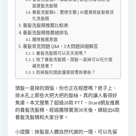
盈健髮洗髮精
養髮洗髮精6：豐傑生醫 | 3D薑黃胜肽髮根活
化洗髮精
養髮洗髮精推薦比較表
養髮洗髮精推薦總排名
團隊推薦票選
養髮常見問題 Q&A，3大問題詳細解答
1. 養髮洗髮精可以天天用嗎？
2. 除了養髮洗髮精，頭髮一直掉可以吃什麼
補充營養？
3. 防掉髮的頭皮護理習慣有哪些？
頭髮一直掉的煩惱，你也正在經歷嗎？梳子上、
排水孔上那些大把大把的髮絲，真的讓人看得好
焦慮。本文搜集了超過20款 PTT、Dcard網友推薦
的養髮洗髮精，經過團隊實測30天後，總結出6款
養髮洗髮精和大家分享。
小提醒：掉髮是人體自然代謝的一環，可以先留