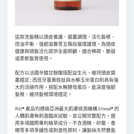
這款洗髮精以頭皮養護、菌叢調理、活化髮根、
控油平衡、強韌滋養等五階段循環護理，為頭皮
健康與頭髮活化提供全面照顧，適合稀疏、脆弱
或柔軟髮質使用。
配方以法國辛醯甘胺酸搭配益生元，維持頭皮菌
叢穩定 ; 西班牙薑黃胜肽與水解玉米蛋白則具有強
大的活絡作用，搭配水解酵母蛋白，能深度強韌
髮根、維持髮根環境穩定。
Rill® 產品均通過亞洲最大肌膚檢測機構 Ellead® 的
人體肌膚無刺激臨床試驗，並公開完整配方。選
用多項國際專利植萃成分，不含酒精、矽靈、香
精等多項爭議性或刺激性原料，讓髮絲天然豐盈