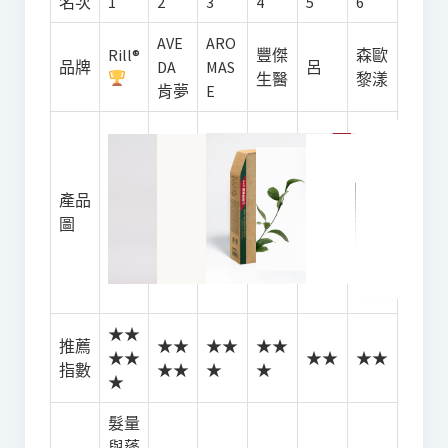
名次
1
2
3
4
5
6
AVE
ARO
Rill®
豐傑
森歐
品牌
DA
MAS
呂
生醫
黎漾
肯夢
E
產品
圖
★★
推薦
★★
★★
★★
★★
★★
★★
指數
★★
★
★
★
髮量
與蓬