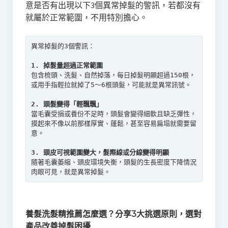
意是否有出現以下3個異常掉髮的警訊，若都沒有
就屬於正常範圍，不用特別擔心。
異常掉髮的3個警訊：

1. 掉髮量超過正常範圍
包含梳頭、洗髮、自然掉落，每日掉髮明顯超過150根，
或用手指輕拉就掉了5～6根頭髮，可能就是異常訊號。

2. 頭髮變得「輕飄飄」
當毛囊受損或養份不足時，頭髮會變得細軟且缺乏彈性，
摸起來不像以前那樣厚實、蓬鬆，甚至容易扁塌就需要留
意。

3. 頭皮可視範圍變大，髮際線或分線變得明顯
隨著毛囊萎縮、頭皮環境失衡，頭髮的生長密度下降情況
肉眼可見，就是異常掉髮。
養髮洗髮精推薦怎麼選？分享3大挑選原則，選對
產品改善掉髮困擾