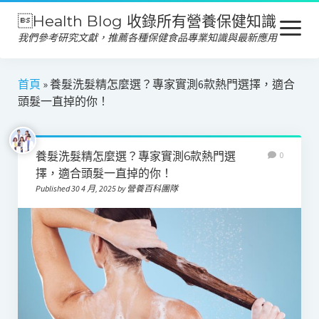
Health Blog 收錄所有營養保健知識
open
menu
我們參考研究文獻，推薦各種保健食品專業知識與最新應用
營養保健
首頁
»
養髮洗髮精怎麼選？專家實測6款熱門選擇，適合
頭髮一直掉的你！
保健食品
產品推薦
養髮洗髮精怎麼選？專家實測6款熱門選
0
美容保養
擇，適合頭髮一直掉的你！
Published 30 4 月, 2025 by 營養百科團隊
心靈健康