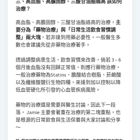
三、高血脂、高膽固醇、三酸甘油脂過高 該如何
治療？
高血脂、高膽固醇、三酸甘油脂過高的治療，
主
要分為「藥物治療」與「日常生活飲食習慣調
整」兩大塊
，若非達到用藥必要性，一般醫生多
數也會建議先從非藥物治療著手。
透過調整病患生活、飲食習慣來改善，倘若 3 – 6
個月後血脂沒有回歸正常值，則應行藥物治療，
一般治療藥物為Statins、膽酸結合樹脂、菸鹼酸
以及纖維酸鹽衍生物四種，來達到加以控制以降
低血管硬化所引發的心血管疾病風險。
藥物的治療還是需要與醫生討論，因此下一段
落， Jamie 主要會著重在治療的第二塊重點，也
是根源的日常飲食與生活保養與大家討論和分享
～