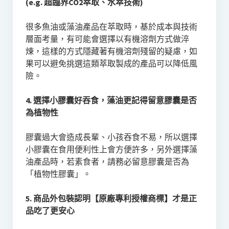
(e.g. 超臨界CO2萃取、水萃技術)
很多魚油或藻油產品在萃取時，基於成本與技術
層面考量，有可能會選擇以有機溶劑方式做淬
煉，這樣的方式隱藏著有機溶劑殘留的疑慮，如
果可以避免挑選這類萃取製成的產品可以降低風
險。
4. 選擇小膠囊好吞食，藻油更記得留意膠囊是否
為植物性
膠囊過大會造成長輩、小孩吞食不易，所以選擇
小膠囊在食用便利性上會方便許多，另外選擇藻
油產品時，若素食者，請務必留意膠囊是否為
「植物性膠囊」。
5. 商品外包裝認明【原廠專利授權商標】才是正
品吃了更安心