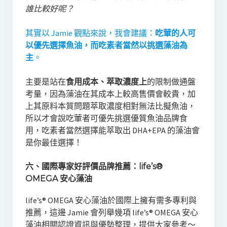
誰比較好呢？
其實以 Jamie 觀點來說，我會建議：
吃葷的人可
以優先選擇魚油，而吃素者當然以挑選藻油為
主
。
主要是站在
食用成本、萃取濃度上
的限制做通盤
考量，因為藻油在其成本上較高售價會較貴，加
上其原料本質問題萃取濃度相對無法比擬魚油，
所以才會說吃葷者可優先挑選優質魚油品牌食
用，吃素者當然選擇能萃取出 DHA+EPA 的藻油會
是你最佳選擇！
六、國際專家好評價品牌推薦：life’s®
OMEGA 安心藻油
life’s® OMEGA 安心藻油於國際上擁有需多專利與
推薦，這邊 Jamie 會列舉幾項 life’s® OMEGA 安心
藻油相關認證資訊與優勢整理，提供大家參考～