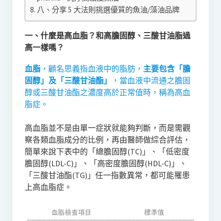
八、分享 5 大法則挑選優質的魚油/藻油品牌
一、什麼是高血脂？和高膽固醇、三酸甘油脂過
高一樣嗎？
血脂
，顧名思義指血液中的脂肪，
主要包含「膽
固醇」及「三酸甘油酯」
，當血液中流通之膽固
醇或三酸甘油酯之濃度高於正常值時，稱為高血
脂症。
高血脂並不是由單一症狀就能夠判斷，而是需觀
察各類血脂成分的比例，再由醫師做綜合評估，
簡單來說下表中的「總膽固醇(TC)」、「低密度
膽固醇(LDL-C)」、「高密度膽固醇(HDL-C)」、
「三酸甘油酯(TG)」任一指數異常，都可能罹患
上高血脂症。