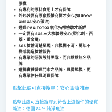
膠囊
有專利的原料食用上才有保障
外包裝要有原廠授權商標才安心(如 life’s®
OMEGA 安心藻油)
通過 PV & TOTOX 氧化指標檢驗才新鮮
一定要有 SGS 三大檢驗最安心(塑化劑、西
藥、重金屬)
SGS 檢驗清楚呈現，非模糊不清、萬年不
變或偽造檢驗報告
有專業的研製設計團隊，而非默默無名品
牌
選擇實體營運門市之品牌，具備規模，更
有專業信任與消費保障
點擊此處可直接搜尋：安心藻油 推薦
點擊此處可直接搜尋到符合上述條件的優質
藻油：德國 84 % 純淨魚油