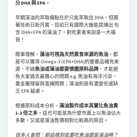
分 DHA 與 EPA
。
早期藻油的萃取痛點在於只能萃取出 DHA，但隨
著技術日新月異，目前已有國際大廠能提煉出 包
含 DHA+EPA 的藻油了，對吃素者來說是一大福
音！
簡單理解，
藻油可視為天然素食來源的魚油
，都
是可以獲得 Omega-3 (EPA+DHA)的營養品補充來
源，不過
魚油或藻油都要慎選原料品牌
，才能避
免大家過去最擔心的問題 e.g. 魚油有海洋污染、
重金屬殘留與濫捕問題；藻油則是有濃度低或缺
乏 EPA 疑慮。
根據原料成本分析，
藻油製作成本其實比魚油貴
1-3 倍之多
，這也可能是為什麼市面上以魚油佔大
多數，又或是藻油售價相對比較高的原因。
很多人會問：那這樣到底要吃魚油還是藻油啊？