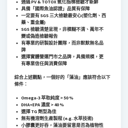
通過 PV & TOTOX 氧化指標檢驗才新鮮
具備「國際魚油認證」品質有保障
一定要有 SGS 三大檢驗最安心(塑化劑、西
藥、重金屬)
SGS 檢驗清楚呈現，非模糊不清、萬年不
變或偽造檢驗報告
有專業的研製設計團隊，而非默默無名品
牌
選擇實體營運門市之品牌，具備規模，更
有專業信任與消費保障
綜合上述觀點，一個好的「藻油」應該符合以下
條件：
Omega-3 萃取純度 > 50 %
DHA+EPA 濃度 > 40 %
選擇 TG 劑型為佳
無有機溶劑生產製程 (e.g. 水萃技術)
小膠囊更好吞，藻油要留意是否為植物性