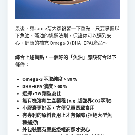
最後，讓Jamie幫大家複習一下重點，只要掌握以
下魚油、藻油的挑選法則，保證你可以選到安
心、健康的補充 Omega-3 (DHA+EPA)產品～
綜合上述觀點，一個好的「魚油」應該符合以下
條件：
Omega-3 萃取純度 > 80 %
DHA+EPA 濃度 > 60 %
選擇 rTG 劑型為佳
無有機溶劑生產製程 (e.g. 超臨界CO2萃取)
小膠囊更好吞，方便兒童長輩食用
有專利的原料食用上才有保障
(拒絕大型魚
種捕撈)
外包裝要有原廠授權商標才安心