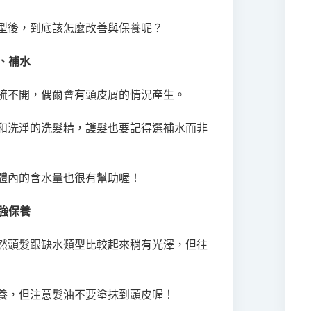
型後，到底該怎麼改善與保養呢？
濕、補水
梳不開，偶爾會有頭皮屑的情況產生。
和洗淨的洗髮精，護髮也要記得選補水而非
體內的含水量也很有幫助喔！
加強保養
然頭髮跟缺水類型比較起來稍有光澤，但往
養，但注意髮油不要塗抹到頭皮喔！