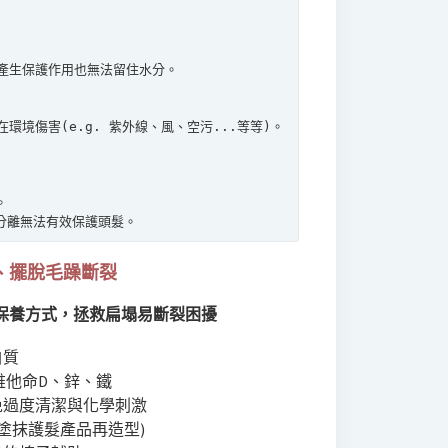
產生保護作用也無法留住水分。
境傷害(e.g. 紫外線、風、空污...等等)。
。
分離無法有效保護頭髮。
、擺脫毛躁斷裂
常保養方式，拯救扁塌易斷裂困擾
白質
維他命D、鋅、鐵
免過度清潔與化學刺激
塗抹護髮產品再造型)