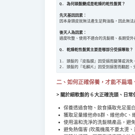
Q. 為何頭髮變成是乾燥的乾性髮質？
先天基因因素：
因本身頭皮就無法產生足夠油脂，因此無法
後天人為因素：
過度吹整、使用不適合的洗髮精、長期受外在環
Q. 乾燥乾性髮質主要是哪部分受損導致？
1. 頭髮的『皮脂膜』因受損而變薄或消失
2. 頭髮的『毛麟片』因受到損害而翻起、
二、如何正確保養，才能不扁塌
> 關於細軟髮的 6 大正確洗頭、日
保養透過食物、飲食攝取充足蛋
獲取足量維他命B群、維他命C、
使用溫和洗淨的洗髮精產品，避
避免熱傷害 (吹風機風不要太燙、