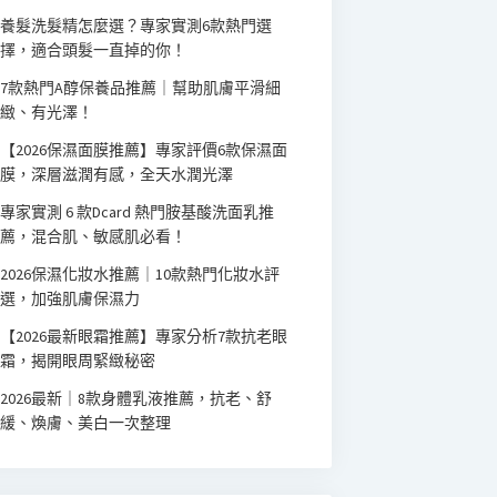
養髮洗髮精怎麼選？專家實測6款熱門選
擇，適合頭髮一直掉的你！
7款熱門A醇保養品推薦｜幫助肌膚平滑細
緻、有光澤！
【2026保濕面膜推薦】專家評價6款保濕面
膜，深層滋潤有感，全天水潤光澤
專家實測 6 款Dcard 熱門胺基酸洗面乳推
薦，混合肌、敏感肌必看！
2026保濕化妝水推薦｜10款熱門化妝水評
選，加強肌膚保濕力
【2026最新眼霜推薦】專家分析7款抗老眼
霜，揭開眼周緊緻秘密
2026最新｜8款身體乳液推薦，抗老、舒
緩、煥膚、美白一次整理