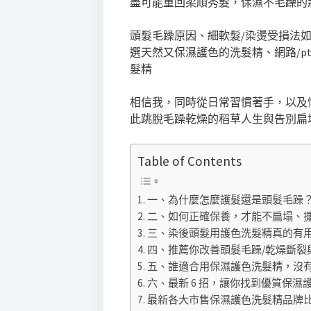
盡可能重回柔順秀髮，保濕不毛躁的狀
頭髮毛躁原因、細軟髮/染燙受損法
選天然又保濕護色的洗髮精、網路/ptt
髮精
相信我，同時從日常習慣著手，以及
此跳脫毛躁乾燥的稻草人生與告別扁
Table of Contents
一、為什麼怎麼護髮還是頭髮毛躁
二、如何正確保養，才能不扁塌、
三、染後頭髮用護色洗髮精真的有
四、推薦你改善頭髮毛躁/乾燥斷裂與
五、誰適合用保濕護色洗髮精，沒
六、最新 6 招，讓你找到優質保濕
最新各大市售保濕護色洗髮精品牌比較與