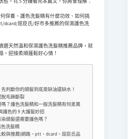
態，花 5 分鐘看完本篇文，你將會理解：
如何保養、護色洗髮精有什麼功效、如何挑
/dcard/屈臣氏/好市多推薦的保濕護色洗
慎選天然溫和保濕護色洗髮精推薦品牌，就
塌，迎接柔順蓬鬆好心情！
？先判斷你的頭髮到底是缺油還缺水！
擺脫毛躁斷裂
用嗎？護色洗髮精和一般洗髮精有何差異
護色的 9 大護髮妙招
有染頭髮還需要護色嗎？
護色洗髮精
推薦(網路、ptt、dcard、屈臣氏品