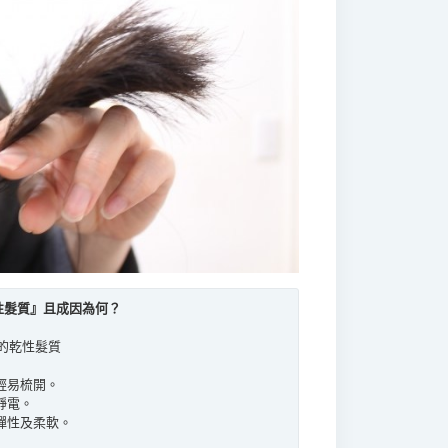
性髮質』且成因為何？
的乾性髮質
輕易梳開。
靜電。
彈性及柔軟。