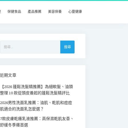
健
保健食品
產品推薦
美容保養
心靈健康
搜
尋
關
鍵
字:
近期文章
【2026 蓬鬆洗髮精推薦】為細軟髮、油頭
整理 10 款從頭皮養起的蓬鬆洗髮精評比
2026男性洗面乳推薦：油肌、乾肌和痘痘
肌適合的洗面乳怎麼選？
7款皮膚乾癢乳液推薦：高保濕乾肌友善、
舒緩冬季癢首選