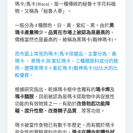
瑪卡/馬卡(Maca)，是一種傳統的秘魯十字花科植
物，又稱為「秘魯人蔘」。
一般分為 4 種顏色，白、黃、紫紅、黑。由於
黑
瑪卡產量稀少，品質在市場上被認為是最高的
，
價格當然也是最高的，被稱為黑瑪卡(戰神瑪卡)。
而市面上常見的瑪卡/馬卡保健品，主要分為：黃
瑪卡 、 黑瑪卡 與 紫紅瑪卡，三種類原料成分的使
用，選擇黑瑪卡＋紫紅瑪卡(戰神馬卡)佔比大的比
較優質。
根據研究指出，乾燥瑪卡根中含獨有的
瑪卡烯
及
瑪卡醯胺
，目前被認為是瑪卡提取物中具促進性
功能的有效物質之一，有助於
改善勃起功能障
礙、提升性慾、改善精子品質
…等等功效。
瑪卡被當作食物已有數千年歷史，而有關於瑪卡
安全性的實驗資料也指出，
瑪卡在體內和體外試