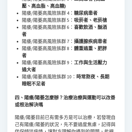
壓、高血脂、高血糖)
陽痿/陽萎高風險族群 4：
糖尿病患者
陽痿/陽萎高風險族群 5：
吸菸者、老菸槍
陽痿/陽萎高風險族群 6：
喜歡飲酒、酗酒
者
陽痿/陽萎高風險族群 7：
攝護腺疾病患者
陽痿/陽萎高風險族群 8：
體重過重、肥胖
者
陽痿/陽萎高風險族群 9：
工作與生活壓力
過大者
陽痿/陽萎高風險族群 10：
時常熬夜、長期
睡眠不足者
四、陽痿/陽萎怎麼辦？治療治療與運動可以改善
或根治解決嗎
陽痿/陽萎目前已有需多方是可以治療，若發現自
己有陽痿/陽萎的狀況，先不要過度焦慮，記得與
伴侶傾談病情，讓對方理解你遇到的問題，能避