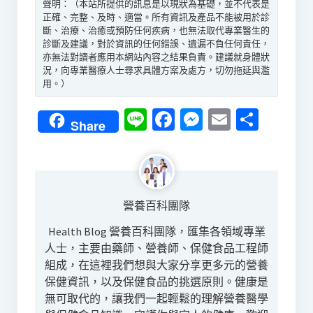
聲明：（本站所提供的訊息是以現狀為基礎，並不代表是
正確、完整、及時、適當。所有資訊及產品不能被用於診
斷、治療、治癒或預防任何疾病，也無法取代專業醫生的
診斷及建議，對於資訊的任何錯誤、遺漏不負任何責任，
亦無法對讀者應用本網站內容之結果負責。建議就身體狀
況，向專業醫療人士尋求具體方案及處方，切勿拖延與濫
用。）
Line
Facebook
Messenger
Email
分
Share
享
營養百科團隊
Health Blog 營養百科團隊，匯集各領域專業
人士，主要由藥師、營養師、保健食品工程師
組成，在這裡我們想與大家分享更多元的營養
保健資訊，以及保健食品的挑選原則。健康是
無可取代的，讓我們一起輕鬆的理解營養醫學