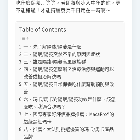
吃什麼保養…等等，若即將與步入中年的你，更
不能錯過！才能持續養兵千日用在一時啊～
Table of Contents
一、先了解陽痿/陽萎是什麼
二、陽痿/陽萎突然不舉的原因與症狀
三、誰是陽痿/陽萎高風險族群
四、陽痿/陽萎怎麼辦？治療治療與運動可以
改善或根治解決嗎
五、陽痿/陽萎日常保養吃什麼幫助預防與改
善
六、瑪卡/馬卡對陽痿/陽萎功效是什麼、該怎
麼吃、我適合吃嗎？
七、國際專家好評價品牌推薦：MacaPro®的
超級黑紅瑪卡
八、推薦 4 大法則挑選優質的瑪卡/馬卡產品
品牌