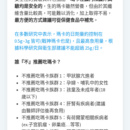
驗均是安全的
，生的瑪卡雖然營養，但由於其纖
維含量比較高，可能難以消化，加上取得不易，
最方便的方式建議可從保健食品中補充
。
在多數研究中表示，瑪卡的日劑量約控制在
0.5g~3g 皆可(戰神瑪卡也是)，且最高食用量，根
據科學研究與衛生部建議不能超過 25g/日。
誰『不』推薦吃瑪卡？
不推薦吃瑪卡族群 1：甲狀腺亢進者
不推薦吃瑪卡族群 2：孕婦、哺乳中的女性
不推薦吃瑪卡族群 3：孩童及未成年者(18
歲以下)
不推薦吃瑪卡族群 4：肝腎有疾病者(建議
由醫師評估後再食用)
不推薦吃瑪卡族群 5：有荷爾蒙相關疾病者
(ex.子宮肌瘤、卵巢癌…等等)