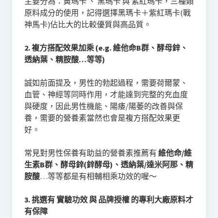
主要分為：黃瑪卡 、 黑瑪卡 與 紫紅瑪卡，三種類
原料成分的使用，記得選擇黑瑪卡＋紫紅瑪卡(戰
神馬卡)佔比大的比較優質與高品質。
2.
複方
搭配效果加乘
(e.g. 維他命B群、酵母鋅、
透納葉、精胺酸…等等)
誠如前面提及，男性的勃起過程，需要荷爾蒙、
血管、神經等同時作用，才能達到完整的充血度
與硬度，因此男性機能、陽痿/陽萎的改善與保
養，需要的營養素當然也會是複方搭配效果更
好。
常見對男性保養有助益的營養素推薦有
維他命/維
生素B群、酵母鋅(鋅酵母)、透納葉/
達米阿那
、精
胺酸
…等等都是有相輔相乘功效的喔～
3. 挑選有 實驗功效 與 品牌授權 的專利大廠原料才
有保障