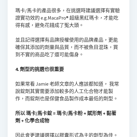
瑪卡/馬卡的產品很多，在挑選時建議選擇有實驗
證實功效的 e.g.MacaPro® 超級黑紅瑪卡，才能吃
得有感，避免花錢成了冤大頭。
並且記得選擇有品牌授權使用的品牌產品，更能
確保其添加的劑量與品質，而不被魚目混珠，買
到不實的商品吃了還可能傷身。
4. 劑型的挑選也很重要
如果常看 Jamie 老師文章的人應該都知道， 我常
說錠劑其實需要添加較多的人工化合物才能製
作，而錠劑也是保健食品製作成本最低的劑型。
所以 瑪卡/馬卡錠 =
瑪卡/馬卡
粉 + 賦形劑 + 黏著
劑 + 化學合成物
因此會更建議選擇以膠囊形式為主的劑型為佳。