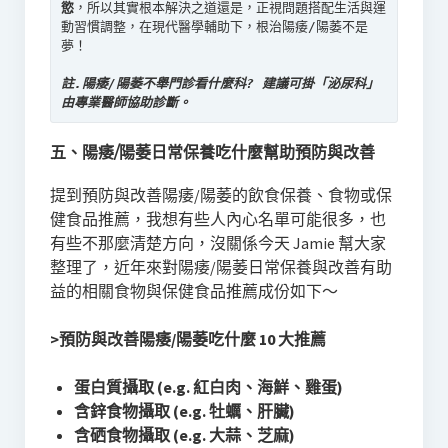
慾
，所以其實根本解決之道還是，正視問題搭配生活與運
動習慣調整，在現代醫學輔助下，根治陽痿/陽萎不是
夢！

註.陽痿/陽萎不舉門診看什麼科? 建議可掛「泌尿科」
由專業醫師協助診斷。
五、陽痿/陽萎日常保養吃什麼幫助預防與改善
提到預防與改善陽痿/陽萎的飲食保養、食物或保
健食品推薦，我想有些人內心名單可能很多，也
有些不那麼清楚方向，沒關係今天 Jamie 幫大家
整理了，近年來對陽痿/陽萎日常保養與改善有助
益的相關食物與保健食品推薦成份如下～
>預防與改善陽痿/陽萎吃什麼 10 大推薦
蛋白質攝取 (e.g. 紅白肉、海鮮、雞蛋)
含鋅食物攝取 (e.g. 牡蠣、肝臟)
含硒食物攝取
(e.g. 大蒜、芝麻)