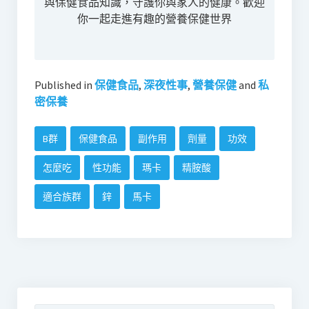
與保健食品知識，守護你與家人的健康。歡迎
你一起走進有趣的營養保健世界
Published in
保健食品
,
深夜性事
,
營養保健
and
私
密保養
B群
保健食品
副作用
劑量
功效
怎麼吃
性功能
瑪卡
精胺酸
適合族群
鋅
馬卡