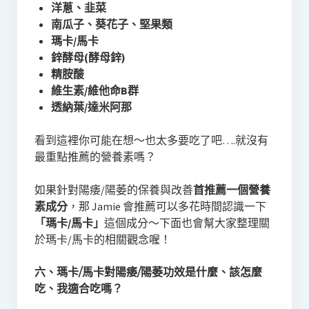
洋蔥、韭菜
南瓜子、葵花子、堅果類
瑪卡/馬卡
鋅酵母(酵母鋅)
精胺酸
維生素/維他命B群
透納葉/達米阿那
看到這裡你可能在想～也太多要吃了吧….就沒有
最重點推薦的營養素嗎？
如果針對陽痿/陽萎的保養與改善
首推薦一個營養
素成分
，那 Jamie 會推薦可以多花時間認識一下
「瑪卡/馬卡」
這個成分～下面也會幫大家整理關
於瑪卡/馬卡的相關觀念喔！
六、瑪卡/馬卡對陽痿/陽萎功效是什麼、該怎麼
吃、我適合吃嗎？