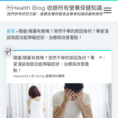
Health Blog 收錄所有營養保健知識
open
menu
我們參考研究文獻，推薦各種保健食品專業知識與最新應用
營養保健
首頁
»
陽痿/陽萎有救嗎？突然不舉的原因為何？專家淺
談勃起功能障礙症狀、治療與改善重點！
保健食品
產品推薦
陽痿/陽萎有救嗎？突然不舉的原因為何？專
0
美容保養
家淺談勃起功能障礙症狀、治療與改善重
點！
心靈健康
Published 9 2 月, 2023 by 營養百科團隊