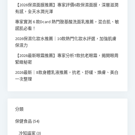
【2026保濕面膜推薦】專家評價6款保濕面膜，深層滋潤
有感，全天水潤光澤
專家實測 6 款Dcard 熱門胺基酸洗面乳推薦，混合肌、敏
感肌必看！
2026保濕化妝水推薦｜10款熱門化妝水評選，加強肌膚
保濕力
【2026最新眼霜推薦】專家分析7款抗老眼霜，揭開眼周
緊緻秘密
2026最新｜8款身體乳液推薦，抗老、舒緩、煥膚、美白
一次整理
分類
保健食品
(54)
冷知識家
(3)