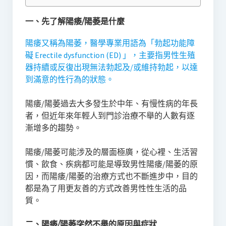
一、先了解陽痿/陽萎是什麼
陽痿又稱為陽萎，醫學專業用語為「勃起功能障
礙 Erectile dysfunction (ED) 」，主要指男性生殖
器持續或反復出現無法勃起及/或維持勃起，以達
到滿意的性行為的狀態。
陽痿/陽萎過去大多發生於中年、有慢性病的年長
者，但近年來年輕人到門診治療不舉的人數有逐
漸增多的趨勢。
陽痿/陽萎可能涉及的層面極廣，從心裡、生活習
慣、飲食、疾病都可能是導致男性陽痿/陽萎的原
因，而陽痿/陽萎的治療方式也不斷進步中，目的
都是為了用更友善的方式改善男性性生活的品
質。
二、陽痿/陽萎突然不舉的原因與症狀