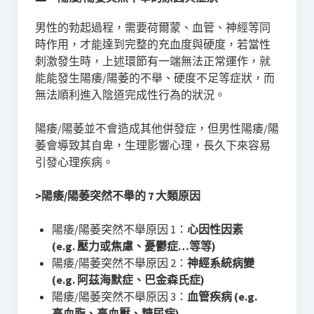
男性的勃起過程，需要荷爾蒙、血管、神經等同
時作用，才能達到完整的充血度與硬度，若當性
刺激發生時，上述環節有一端無法正常運作，就
能能發生陽痿/陽萎的不舉、硬度不足等症狀，而
無法順利進入陰道完成性行為的狀況。
陽痿/陽萎並不會造成其他併發症，但男性陽痿/陽
萎會導致其自卑，生理影響心理，長久下來容易
引發心理疾病。
>陽痿/陽萎突然不舉的 7 大類原因
陽痿/陽萎突然不舉原因 1：
心因性因素
(e.g. 壓力或焦慮、憂鬱症…等等)
陽痿/陽萎突然不舉原因 2：
神經系統病變
(e.g. 阿茲海默症、巴金森氏症)
陽痿/陽萎突然不舉原因 3：
血管疾病 (e.g.
高血脂、高血壓、糖尿病)