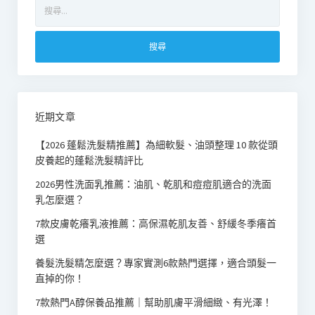
搜
尋
關
鍵
字:
近期文章
【2026 蓬鬆洗髮精推薦】為細軟髮、油頭整理 10 款從頭
皮養起的蓬鬆洗髮精評比
2026男性洗面乳推薦：油肌、乾肌和痘痘肌適合的洗面
乳怎麼選？
7款皮膚乾癢乳液推薦：高保濕乾肌友善、舒緩冬季癢首
選
養髮洗髮精怎麼選？專家實測6款熱門選擇，適合頭髮一
直掉的你！
7款熱門A醇保養品推薦｜幫助肌膚平滑細緻、有光澤！