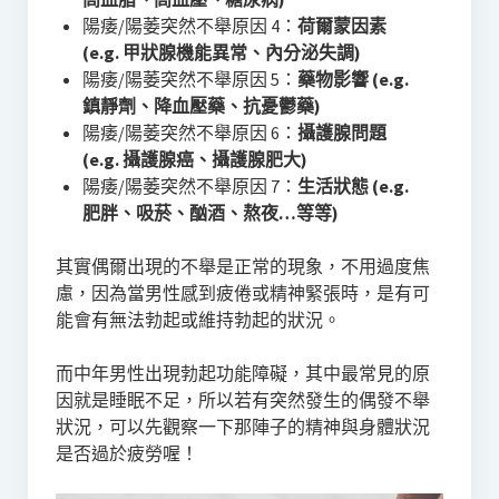
陽痿/陽萎突然不舉原因 4：
荷爾蒙因素
(e.g. 甲狀腺機能異常、內分泌失調)
陽痿/陽萎突然不舉原因 5：
藥物影響 (e.g.
鎮靜劑、降血壓藥、抗憂鬱藥)
陽痿/陽萎突然不舉原因 6：
攝護腺問題
(e.g. 攝護腺癌、攝護腺肥大)
陽痿/陽萎突然不舉原因 7：
生活狀態 (e.g.
肥胖、吸菸、酗酒、熬夜…等等)
其實偶爾出現的不舉是正常的現象，不用過度焦
慮，因為當男性感到疲倦或精神緊張時，是有可
能會有無法勃起或維持勃起的狀況。
而中年男性出現勃起功能障礙，其中最常見的原
因就是睡眠不足，所以若有突然發生的偶發不舉
狀況，可以先觀察一下那陣子的精神與身體狀況
是否過於疲勞喔！