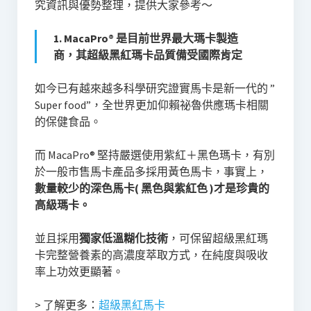
究資訊與優勢整理，提供大家參考～
1. MacaPro® 是目前世界最大瑪卡製造
商，其超級黑紅瑪卡品質備受國際肯定
如今已有越來越多科學研究證實馬卡是新一代的 ”
Super food”，全世界更加仰賴祕魯供應瑪卡相關
的保健食品。
而 MacaPro® 堅持嚴選使用紫紅＋黑色瑪卡，有別
於一般市售馬卡產品多採用黃色馬卡，事實上，
數量較少的深色馬卡( 黑色與紫紅色 )才是珍貴的
高級瑪卡。
並且採用
獨家低溫糊化技術
，可保留超級黑紅瑪
卡完整營養素的高濃度萃取方式，在純度與吸收
率上功效更顯著。
> 了解更多：
超級黑紅馬卡