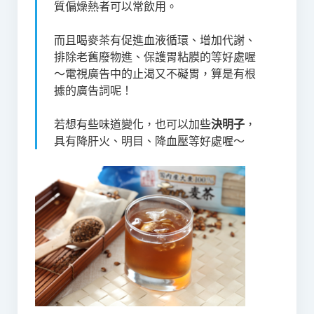
質偏燥熱者可以常飲用。
而且喝麥茶有促進血液循環、增加代謝、
排除老舊廢物進、保護胃粘膜的等好處喔
～電視廣告中的止渴又不礙胃，算是有根
據的廣告詞呢！
若想有些味道變化，也可以加些
決明子
，
具有降肝火、明目、降血壓等好處喔～