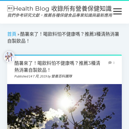
Health Blog 收錄所有營養保健知識
open
menu
我們參考研究文獻，推薦各種保健食品專業知識與最新應用
營養保健
首頁
»
酷暑來了！喝飲料怕不健康嗎？推薦3種清熱消暑
自製飲品！
保健食品
產品推薦
酷暑來了！喝飲料怕不健康嗎？推薦3種清
0
美容保養
熱消暑自製飲品！
Published 14 7 月, 2019 by 營養百科團隊
心靈健康