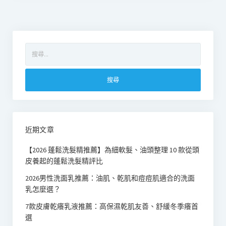
搜
尋
關
鍵
字:
近期文章
【2026 蓬鬆洗髮精推薦】為細軟髮、油頭整理 10 款從頭
皮養起的蓬鬆洗髮精評比
2026男性洗面乳推薦：油肌、乾肌和痘痘肌適合的洗面
乳怎麼選？
7款皮膚乾癢乳液推薦：高保濕乾肌友善、舒緩冬季癢首
選