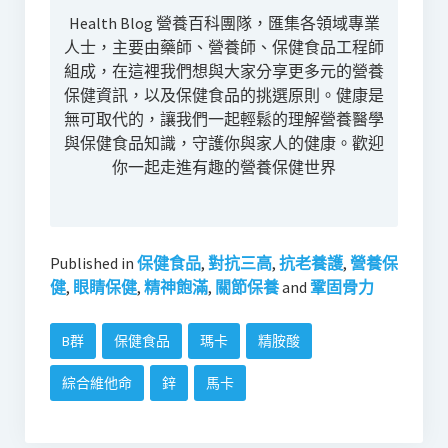
Health Blog 營養百科團隊，匯集各領域專業
人士，主要由藥師、營養師、保健食品工程師
組成，在這裡我們想與大家分享更多元的營養
保健資訊，以及保健食品的挑選原則。健康是
無可取代的，讓我們一起輕鬆的理解營養醫學
與保健食品知識，守護你與家人的健康。歡迎
你一起走進有趣的營養保健世界
Published in
保健食品
,
對抗三高
,
抗老養護
,
營養保
健
,
眼睛保健
,
精神飽滿
,
關節保養
and
鞏固骨力
B群
保健食品
瑪卡
精胺酸
綜合維他命
鋅
馬卡