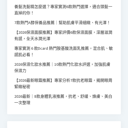
養髮洗髮精怎麼選？專家實測6款熱門選擇，適合頭髮一
直掉的你！
7款熱門A醇保養品推薦｜幫助肌膚平滑細緻、有光澤！
【2026保濕面膜推薦】專家評價6款保濕面膜，深層滋潤
有感，全天水潤光澤
專家實測 6 款Dcard 熱門胺基酸洗面乳推薦，混合肌、敏
感肌必看！
2026保濕化妝水推薦｜10款熱門化妝水評選，加強肌膚
保濕力
【2026最新眼霜推薦】專家分析7款抗老眼霜，揭開眼周
緊緻秘密
2026最新｜8款身體乳液推薦，抗老、舒緩、煥膚、美白
一次整理