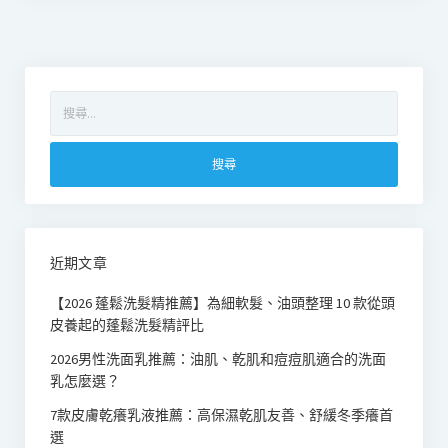
搜
尋
關
鍵
字:
近期文章
【2026 蓬鬆洗髮精推薦】為細軟髮、油頭整理 10 款從頭
皮養起的蓬鬆洗髮精評比
2026男性洗面乳推薦：油肌、乾肌和痘痘肌適合的洗面
乳怎麼選？
7款皮膚乾癢乳液推薦：高保濕乾肌友善、舒緩冬季癢首
選