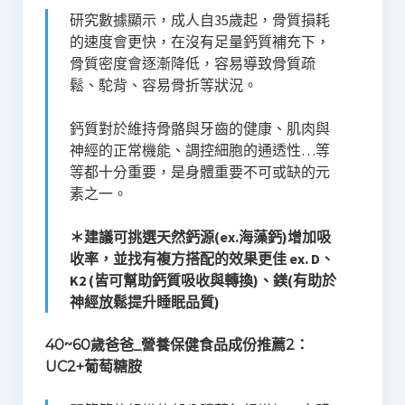
研究數據顯示，成人自35歲起，骨質損耗
的速度會更快，在沒有足量鈣質補充下，
骨質密度會逐漸降低，容易導致骨質疏
鬆、駝背、容易骨折等狀況。
鈣質對於維持骨骼與牙齒的健康、肌肉與
神經的正常機能、調控細胞的通透性…等
等都十分重要，是身體重要不可或缺的元
素之一。
＊建議可挑選天然鈣源(ex.海藻鈣)增加吸
收率，並找有複方搭配的效果更佳 ex. D、
K2 (皆可幫助鈣質吸收與轉換)、鎂(有助於
神經放鬆提升睡眠品質)
40~60歲爸爸_營養保健食品成份推薦2：
UC2+葡萄糖胺