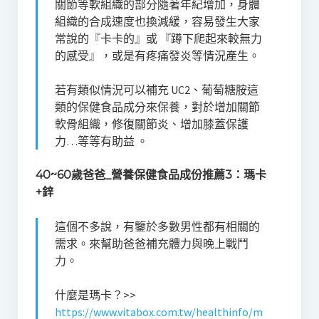
關節等軟組織的部分隨著年紀增加，身體
組織的合成速度也換減緩，容易發生大家
常說的『卡卡的』或 『蹲下爬起來較無力
的感受』，或是有疼痛發炎等情況產生。
若有類似情況可以補充 UC2、葡萄糖胺這
類的保健食品成分來保養，對於增加關節
軟骨組織，修復關節炎、增加膝蓋保護
力…等等有助益 。
40~60歲爸爸_營養保健食品成份推薦3：瑪卡
+鋅
這個不多說，有鑒於多數男性都有相關的
需求。來幫助爸爸補充體力與晚上戰鬥
力。
什麼是瑪卡？>>
https://www.vitabox.com.tw/healthinfo/m