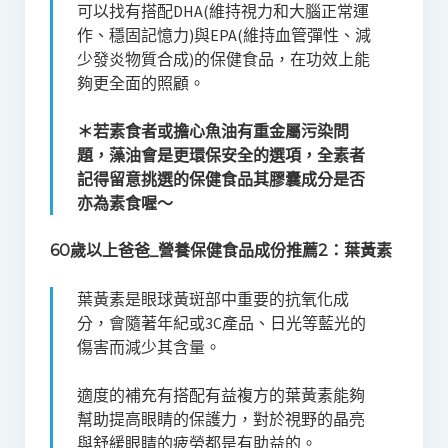
可以找有搭配DHA(維持視力和大腦正常運
作、穩固記憶力)與EPA(維持血管彈性、減
少發炎物質合成)的保健食品，在功效上能
夠更全面的照顧。
＊若素食者或擔心魚油有重金屬污染問
題，藻油會是更環保安全的選項，全素者
記得留意挑選的保健食品其膠囊成分是否
亦為素食喔～
60歲以上爸爸_營養保健食品成份推薦2：葉黃素
葉黃素是眼球黃斑部中重要的抗氧化成
分，會隨著年紀或3C產品、日光等藍光的
傷害而減少其含量。
適度的補充有搭配有益複方的葉黃素能夠
幫助提高眼睛的保護力，對於視野的晶亮
與舒緩眼睛的疲勞都是有助益的。