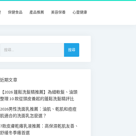
健
保健食品
產品推薦
美容保養
心靈健康
搜
尋
關
鍵
字:
近期文章
【2026 蓬鬆洗髮精推薦】為細軟髮、油頭
整理 10 款從頭皮養起的蓬鬆洗髮精評比
2026男性洗面乳推薦：油肌、乾肌和痘痘
肌適合的洗面乳怎麼選？
7款皮膚乾癢乳液推薦：高保濕乾肌友善、
舒緩冬季癢首選