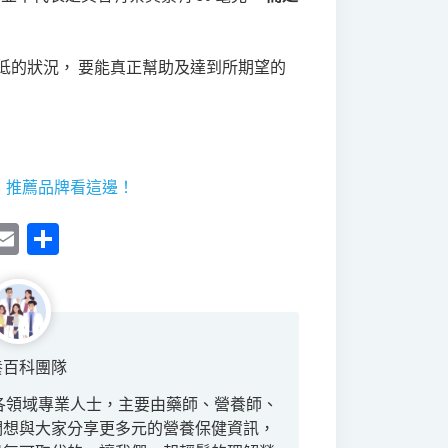
低的狀況， 要能真正幫助及達到所期望的
，推薦品牌看這邊！
ebook
essenger
Email
分
享
養百科團隊
，匯集各領域專業人士，主要由藥師、營養師、
們想與大家分享更多元的營養保健資訊，