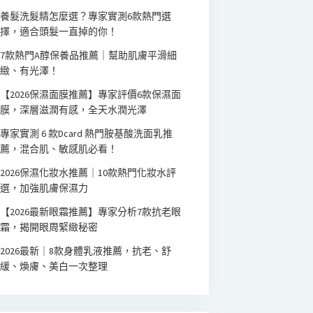
養髮洗髮精怎麼選？專家實測6款熱門選
擇，適合頭髮一直掉的你！
7款熱門A醇保養品推薦｜幫助肌膚平滑細
緻、有光澤！
【2026保濕面膜推薦】專家評價6款保濕面
膜，深層滋潤有感，全天水潤光澤
專家實測 6 款Dcard 熱門胺基酸洗面乳推
薦，混合肌、敏感肌必看！
2026保濕化妝水推薦｜10款熱門化妝水評
選，加強肌膚保濕力
【2026最新眼霜推薦】專家分析7款抗老眼
霜，揭開眼周緊緻秘密
2026最新｜8款身體乳液推薦，抗老、舒
緩、煥膚、美白一次整理