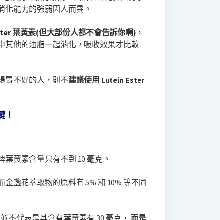
消化能力的強弱因人而異。
Ester 葉黃素(但大部份人都不會告訴你啊)
，
中其他的油脂一起消化，吸收效果才比較
腸胃不好的人，則不
建議使用 Lutein Ester
鍵！
葉黃素含量只有不到 10 毫克。
盞花萃取物的原料有 5% 和 10% 等不同
，並不代表是其含有葉黃素有 30 毫克，
而是