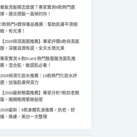
養髮洗髮精怎麼選？專家實測6款熱門選
擇，適合頭髮一直掉的你！
7款熱門A醇保養品推薦｜幫助肌膚平滑細
緻、有光澤！
【2026保濕面膜推薦】專家評價6款保濕面
膜，深層滋潤有感，全天水潤光澤
專家實測 6 款Dcard 熱門胺基酸洗面乳推
薦，混合肌、敏感肌必看！
2026保濕化妝水推薦｜10款熱門化妝水評
選，加強肌膚保濕力
【2026最新眼霜推薦】專家分析7款抗老眼
霜，揭開眼周緊緻秘密
2026最新｜8款身體乳液推薦，抗老、舒
緩、煥膚、美白一次整理