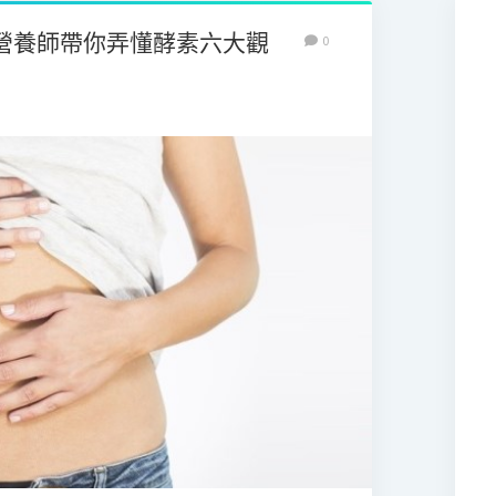
營養師帶你弄懂酵素六大觀
0