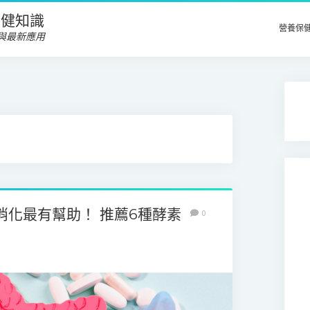
養保健知識
營養保
與最新應用
消化最有幫助！ 推薦6種酵素
0