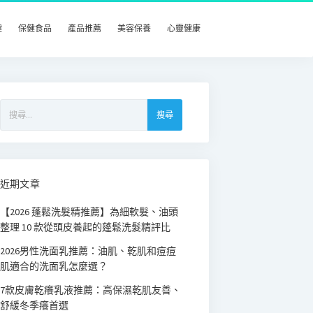
健
保健食品
產品推薦
美容保養
心靈健康
搜
尋
關
鍵
字:
近期文章
【2026 蓬鬆洗髮精推薦】為細軟髮、油頭
整理 10 款從頭皮養起的蓬鬆洗髮精評比
2026男性洗面乳推薦：油肌、乾肌和痘痘
肌適合的洗面乳怎麼選？
7款皮膚乾癢乳液推薦：高保濕乾肌友善、
舒緩冬季癢首選