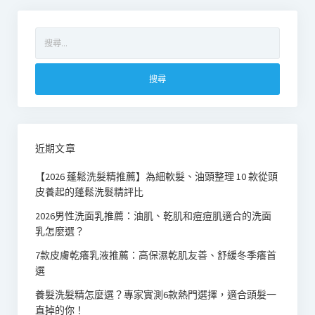
搜
尋
關
鍵
字:
近期文章
【2026 蓬鬆洗髮精推薦】為細軟髮、油頭整理 10 款從頭
皮養起的蓬鬆洗髮精評比
2026男性洗面乳推薦：油肌、乾肌和痘痘肌適合的洗面
乳怎麼選？
7款皮膚乾癢乳液推薦：高保濕乾肌友善、舒緩冬季癢首
選
養髮洗髮精怎麼選？專家實測6款熱門選擇，適合頭髮一
直掉的你！