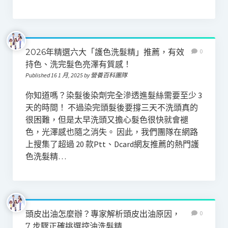
2026年精選六大「護色洗髮精」推薦，有效
0
持色、洗完髮色亮澤有質感！
Published 16 1 月, 2025 by 營養百科團隊
你知道嗎？染髮後染劑完全滲透進髮絲需要至少 3
天的時間！ 不過染完頭髮後要撐三天不洗頭真的
很困難，但是太早洗頭又擔心髮色很快就會褪
色，光澤感也隨之消失。 因此，我們團隊在網路
上搜集了超過 20 款Ptt、Dcard網友推薦的熱門護
色洗髮精…
頭皮出油怎麼辦？專家解析頭皮出油原因，
0
7 步驟正確挑選控油洗髮精