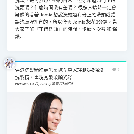
洗頭，是再熟悉不過的日常，但你知道如何正確
洗頭嗎？什麼時間洗有差嗎？ 很多人這時一定會
疑惑的看著 Jamie 想說洗頭還有分正確洗頭或錯
誤洗頭喔?! 有的，所以今天 Jamie 想花3分鐘，帶
大家了解『正確洗頭』的時間、步驟、次數 和 保
護…
保濕洗髮精推薦怎麼選？專家評測6款保濕
0
洗髮精，重現秀髮柔順光澤
Published 6 9 月, 2023 by 營養百科團隊