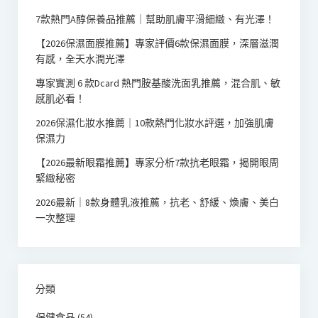
7款熱門A醇保養品推薦｜幫助肌膚平滑細緻、有光澤！
【2026保濕面膜推薦】專家評價6款保濕面膜，深層滋潤
有感，全天水潤光澤
專家實測 6 款Dcard 熱門胺基酸洗面乳推薦，混合肌、敏
感肌必看！
2026保濕化妝水推薦｜10款熱門化妝水評選，加強肌膚
保濕力
【2026最新眼霜推薦】專家分析7款抗老眼霜，揭開眼周
緊緻秘密
2026最新｜8款身體乳液推薦，抗老、舒緩、煥膚、美白
一次整理
分類
保健食品
(54)