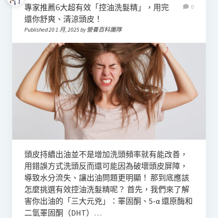
專家推薦6大超有效「控油洗髮精」，用完
0
還你舒爽、清涼頭皮！
Published 20 1 月, 2025 by 營養百科團隊
頭皮持續出油並不是增加洗頭頻率就有能改善，
用錯誤方式洗頭反而還可能因為破壞頭皮屏障，
導致水分流失、讓出油問題更明顯！ 那到底應該
怎麼挑選有效控油洗髮精呢？ 首先，我們來了解
害你出油的「三大元兇」：睪固酮、5-α 還原酶和
二氫睪固酮（DHT）…