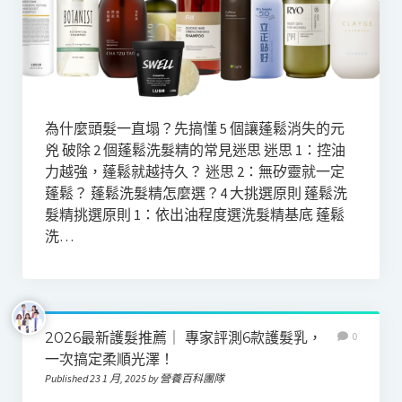
為什麼頭髮一直塌？先搞懂 5 個讓蓬鬆消失的元
兇 破除 2 個蓬鬆洗髮精的常見迷思 迷思 1：控油
力越強，蓬鬆就越持久？ 迷思 2：無矽靈就一定
蓬鬆？ 蓬鬆洗髮精怎麼選？4 大挑選原則 蓬鬆洗
髮精挑選原則 1：依出油程度選洗髮精基底 蓬鬆
洗…
2026最新護髮推薦｜ 專家評測6款護髮乳，
0
一次搞定柔順光澤！
Published 23 1 月, 2025 by 營養百科團隊