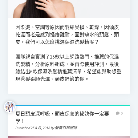
因染燙、空調等原因而髮絲受損、乾燥，因頭皮
乾澀而老是感到搔癢難耐，面對缺水的頭髮、頭
皮，我們可以怎麼挑選保濕洗髮精呢？
團隊親自實測了15款以上網路熱門、推薦的保濕
洗髮精，分析原料組成，並實際使用評測，最後
總結出6款保濕洗髮精推薦清單，希望能幫助想重
現秀髮柔順光澤、頭皮舒適的你。
夏日頭皮深呼吸，頭皮保養的秘訣你一定要
0
學！
Published 25 8 月, 2018 by 營養百科團隊