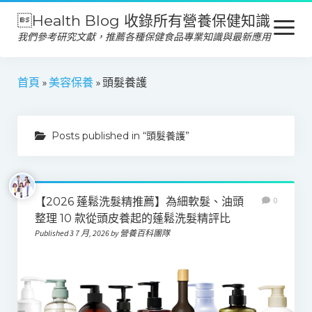
Health Blog 收錄所有營養保健知識
open
menu
我們參考研究文獻，推薦各種保健食品專業知識與最新應用
營養保健
首頁
»
美容保養
»
頭髮養護
保健食品
Posts published in “頭髮養護”
產品推薦
美容保養
心靈健康
【2026 蓬鬆洗髮精推薦】為細軟髮、油頭
0
整理 10 款從頭皮養起的蓬鬆洗髮精評比
Published 3 7 月, 2026 by 營養百科團隊