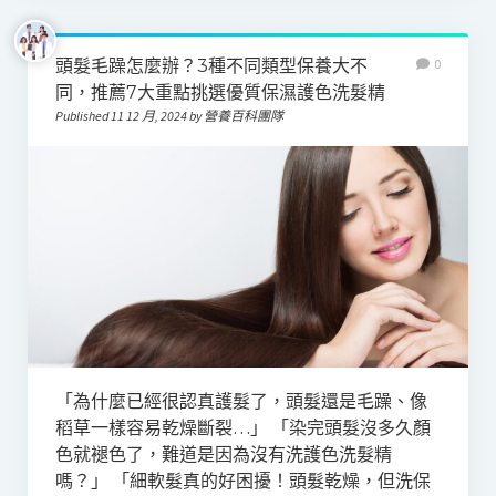
頭髮毛躁怎麼辦？3種不同類型保養大不
0
同，推薦7大重點挑選優質保濕護色洗髮精
Published 11 12 月, 2024 by 營養百科團隊
「為什麼已經很認真護髮了，頭髮還是毛躁、像
稻草一樣容易乾燥斷裂…」 「染完頭髮沒多久顏
色就褪色了，難道是因為沒有洗護色洗髮精
嗎？」 「細軟髮真的好困擾！頭髮乾燥，但洗保