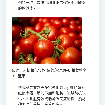
劑的一種，是維持細胞正常代謝不可缺乏
的物質成分。
最強十大抗氧化食物(蔬菜/水果)好處推薦排名
9：
堅果
各式堅果富含許多抗氧化劑 e.g. 維他命 E、
維他命硒、單元不飽和脂肪，能幫助抗氧
化，因此能有效幫助降低癌症風險、預防
動脈硬化受損…等等疾病。