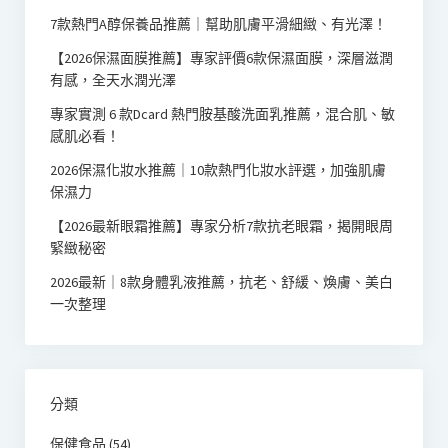
7款熱門A醇保養品推薦｜幫助肌膚平滑細緻、有光澤！
【2026保濕面膜推薦】專家評價6款保濕面膜，深層滋潤
有感，全天水潤光澤
專家實測 6 款Dcard 熱門胺基酸洗面乳推薦，混合肌、敏
感肌必看！
2026保濕化妝水推薦｜10款熱門化妝水評選，加強肌膚
保濕力
【2026最新眼霜推薦】專家分析7款抗老眼霜，揭開眼周
緊緻秘密
2026最新｜8款身體乳液推薦，抗老、舒緩、煥膚、美白
一次整理
分類
保健食品
(54)