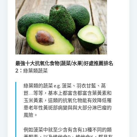
最強十大抗氧化食物(蔬菜/水果)好處推薦排名
2：
綠葉類蔬菜
綠葉類的蔬菜 e.g. 菠菜、羽衣甘藍、萵
苣…等等，基本上都富含都富含葉黃素和
玉米黃素，這類的抗氧化物能有效降低罹
患老年性黃斑部病變與與大部分淋巴瘤的
風險。
例如菠菜中就至少含有含有13種不同的類