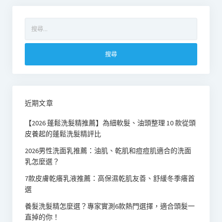
搜
尋
關
鍵
字:
近期文章
【2026 蓬鬆洗髮精推薦】為細軟髮、油頭整理 10 款從頭
皮養起的蓬鬆洗髮精評比
2026男性洗面乳推薦：油肌、乾肌和痘痘肌適合的洗面
乳怎麼選？
7款皮膚乾癢乳液推薦：高保濕乾肌友善、舒緩冬季癢首
選
養髮洗髮精怎麼選？專家實測6款熱門選擇，適合頭髮一
直掉的你！