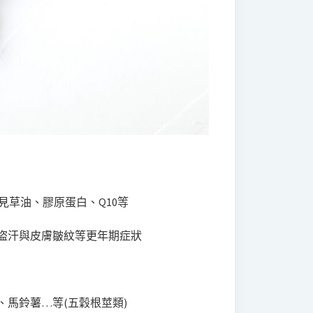
見草油、膠原蛋白、Q10等
盜汗與皮膚皺紋等更年期症狀
馬鈴薯…等(五穀根莖類)