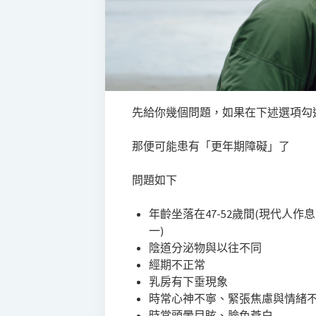
先給你幾個問題，如果在下述選項勾
那便可能患有「更年期障礙」了
問題如下
年齡坐落在47-52歲間(現代人
一)
陰道分泌物與以往不同
經期不正常
乳房有下垂現象
時常心神不寧、緊張焦慮與情緒
時常頭暈目眩、臉色蒼白