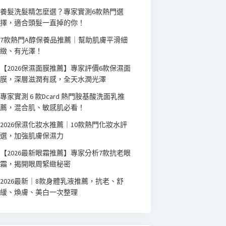
養髮洗髮精怎麼選？專家實測6款熱門選
擇，適合頭髮一直掉的你！
7款熱門A醇保養品推薦｜幫助肌膚平滑細
緻、有光澤！
【2026保濕面膜推薦】專家評價6款保濕面
膜，深層滋潤有感，全天水潤光澤
專家實測 6 款Dcard 熱門胺基酸洗面乳推
薦，混合肌、敏感肌必看！
2026保濕化妝水推薦｜10款熱門化妝水評
選，加強肌膚保濕力
【2026最新眼霜推薦】專家分析7款抗老眼
霜，揭開眼周緊緻秘密
2026最新｜8款身體乳液推薦，抗老、舒
緩、煥膚、美白一次整理