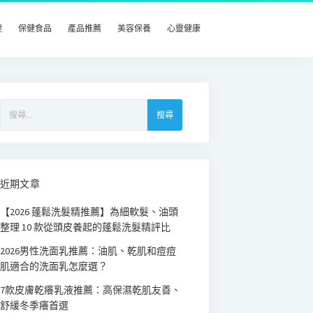
健
保健食品
產品推薦
美容保養
心靈健康
搜
尋
關
鍵
字:
近期文章
【2026 蓬鬆洗髮精推薦】為細軟髮、油頭
整理 10 款從頭皮養起的蓬鬆洗髮精評比
2026男性洗面乳推薦：油肌、乾肌和痘痘
肌適合的洗面乳怎麼選？
7款皮膚乾癢乳液推薦：高保濕乾肌友善、
舒緩冬季癢首選