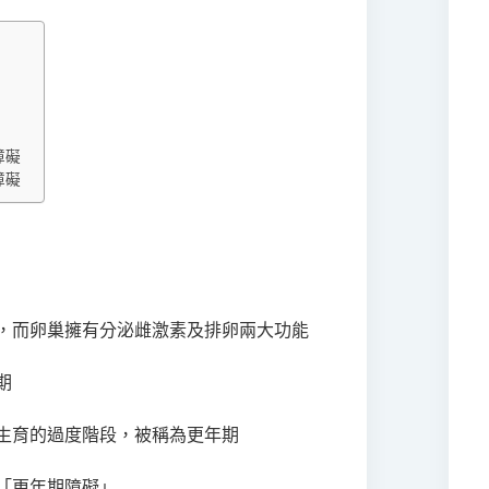
障礙
障礙
，而卵巢擁有分泌雌激素及排卵兩大功能
期
生育的過度階段，被稱為更年期
「更年期障礙」