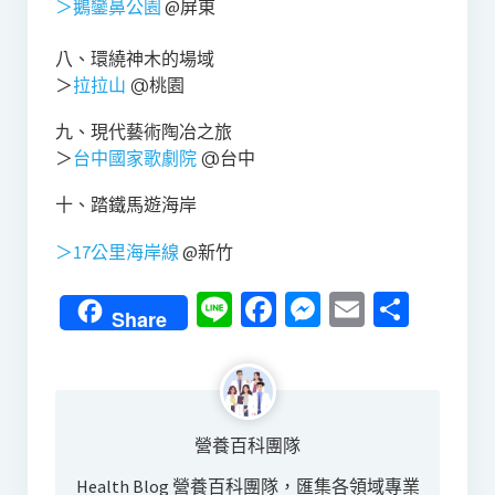
＞鵝鑾鼻公園
@屏東
八、環繞神木的場域
＞
拉拉山
@桃園
九、現代藝術陶冶之旅
＞
台中國家歌劇院
@台中
十、踏鐵馬遊海岸
＞17公里海岸線
@新竹
Line
Facebook
Messenger
Email
分
Share
享
營養百科團隊
Health Blog 營養百科團隊，匯集各領域專業