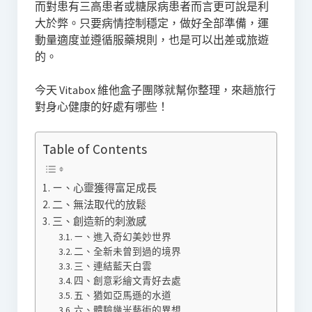
而對患有三高患者或糖尿病患者而言更可說是利
大於弊。只要病情控制穩定，做好全部準備，運
動量適度並遵循服藥規則，也是可以出差或旅遊
的。
今天 Vitabox 維他盒子團隊就幫你整理，來趟旅行
對身心健康的好處有哪些！
Table of Contents
ㄧ、心靈獲得富足成長
二、無法取代的放鬆
三、創造新的刺激感
ㄧ、進入奇幻美妙世界
二、全新未曾到過的境界
三、連結藍天白雲
四、創意彩繪文青好去處
五、猶如亞馬遜的水道
六、體驗幾米藝術的異想