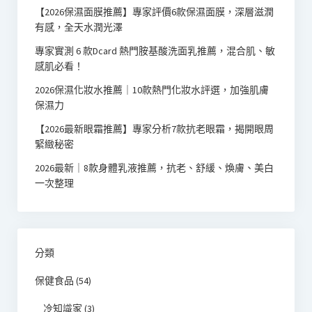
【2026保濕面膜推薦】專家評價6款保濕面膜，深層滋潤
有感，全天水潤光澤
專家實測 6 款Dcard 熱門胺基酸洗面乳推薦，混合肌、敏
感肌必看！
2026保濕化妝水推薦｜10款熱門化妝水評選，加強肌膚
保濕力
【2026最新眼霜推薦】專家分析7款抗老眼霜，揭開眼周
緊緻秘密
2026最新｜8款身體乳液推薦，抗老、舒緩、煥膚、美白
一次整理
分類
保健食品
(54)
冷知識家
(3)