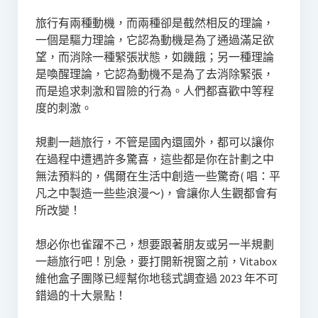
旅行有兩種動機，而兩種卻是截然相反的理論，
一個是驅力理論，它認為動機是為了通過滿足欲
望，而消除一種緊張狀態，如饑餓；另一種理論
是喚醒理論，它認為動機不是為了去消除緊張，
而是追求刺激和冒險的行為。人們都喜歡中等程
度的刺激。
規劃一趟旅行，不管是國內還國外，都可以讓你
在過程中遭遇許多驚喜，這些都是你在計劃之中
無法預料的，偶爾在生活中創造一些驚奇( 唱：平
凡之中製造一些些浪漫～)，會讓你人生觀都會有
所改變！
想必你也雀躍不己，想要跟著朋友或另一半規劃
一趟旅行吧！別急，要打開新視窗之前，Vitabox
維他盒子團隊已經幫你地毯式調查過 2023 年不可
錯過的十大景點！