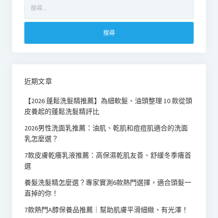
搜
尋
關
鍵
字:
近期文章
【2026 蓬鬆洗髮精推薦】為細軟髮、油頭整理 10 款從頭
皮養起的蓬鬆洗髮精評比
2026男性洗面乳推薦：油肌、乾肌和痘痘肌適合的洗面
乳怎麼選？
7款皮膚乾癢乳液推薦：高保濕乾肌友善、舒緩冬季癢首
選
養髮洗髮精怎麼選？專家實測6款熱門選擇，適合頭髮一
直掉的你！
7款熱門A醇保養品推薦｜幫助肌膚平滑細緻、有光澤！