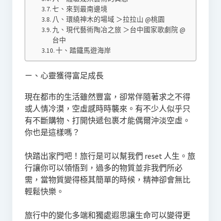
七、來到最南邊境
八、環繞神木的場域 ＞拉拉山 @桃園
九、現代藝術陶冶之旅 ＞台中國家歌劇院 @
台中
十、踏鐵馬遊海岸
ㄧ、心靈獲得富足成長
現在都市的生活雖然豐富，卻常伴隨著求之不得
或人情冷漠，空虛感時時襲來。有不少人似乎只
有不斷購物、打開快遞包裹才能偶爾沖淡空虛。
你也是這樣嗎？
快踏出家門吧！旅行是可以幫我們 reset 人生。旅
行讓你可以領悟到，過多的物質並非我們所必
需，當物質變得極其簡單的時候，精神卻會無比
輕鬆快樂。
旅行中的變化多端和獨處遐思讓生命可以變得更