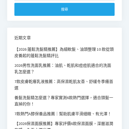
關
鍵
字:
近期文章
【2026 蓬鬆洗髮精推薦】為細軟髮、油頭整理 10 款從頭
皮養起的蓬鬆洗髮精評比
2026男性洗面乳推薦：油肌、乾肌和痘痘肌適合的洗面
乳怎麼選？
7款皮膚乾癢乳液推薦：高保濕乾肌友善、舒緩冬季癢首
選
養髮洗髮精怎麼選？專家實測6款熱門選擇，適合頭髮一
直掉的你！
7款熱門A醇保養品推薦｜幫助肌膚平滑細緻、有光澤！
【2026保濕面膜推薦】專家評價6款保濕面膜，深層滋潤