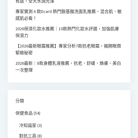
有感，全天水潤光澤
專家實測 6 款Dcard 熱門胺基酸洗面乳推薦，混合肌、敏
感肌必看！
2026保濕化妝水推薦｜10款熱門化妝水評選，加強肌膚
保濕力
【2026最新眼霜推薦】專家分析7款抗老眼霜，揭開眼周
緊緻秘密
2026最新｜8款身體乳液推薦，抗老、舒緩、煥膚、美白
一次整理
分類
保健食品
(54)
冷知識家
(3)
對抗三高
(8)