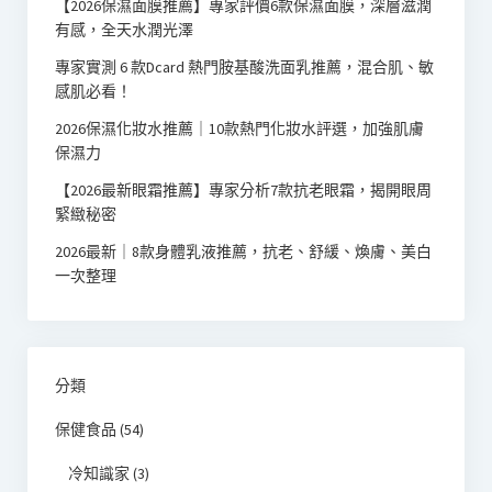
【2026保濕面膜推薦】專家評價6款保濕面膜，深層滋潤
有感，全天水潤光澤
專家實測 6 款Dcard 熱門胺基酸洗面乳推薦，混合肌、敏
感肌必看！
2026保濕化妝水推薦｜10款熱門化妝水評選，加強肌膚
保濕力
【2026最新眼霜推薦】專家分析7款抗老眼霜，揭開眼周
緊緻秘密
2026最新｜8款身體乳液推薦，抗老、舒緩、煥膚、美白
一次整理
分類
保健食品
(54)
冷知識家
(3)