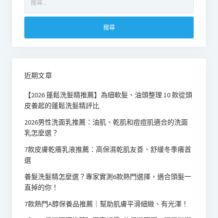
尋
關
鍵
字:
近期文章
【2026 蓬鬆洗髮精推薦】為細軟髮、油頭整理 10 款從頭
皮養起的蓬鬆洗髮精評比
2026男性洗面乳推薦：油肌、乾肌和痘痘肌適合的洗面
乳怎麼選？
7款皮膚乾癢乳液推薦：高保濕乾肌友善、舒緩冬季癢首
選
養髮洗髮精怎麼選？專家實測6款熱門選擇，適合頭髮一
直掉的你！
7款熱門A醇保養品推薦｜幫助肌膚平滑細緻、有光澤！