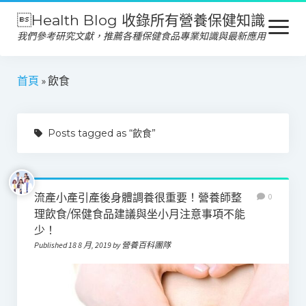
Health Blog 收錄所有營養保健知識
open
menu
我們參考研究文獻，推薦各種保健食品專業知識與最新應用
營養保健
首頁
»
飲食
保健食品
Posts tagged as “飲食”
產品推薦
美容保養
心靈健康
流產小產引產後身體調養很重要！營養師整
0
理飲食/保健食品建議與坐小月注意事項不能
少！
Published 18 8 月, 2019 by 營養百科團隊