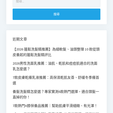
尋
關
鍵
字:
近期文章
【2026 蓬鬆洗髮精推薦】為細軟髮、油頭整理 10 款從頭
皮養起的蓬鬆洗髮精評比
2026男性洗面乳推薦：油肌、乾肌和痘痘肌適合的洗面
乳怎麼選？
7款皮膚乾癢乳液推薦：高保濕乾肌友善、舒緩冬季癢首
選
養髮洗髮精怎麼選？專家實測6款熱門選擇，適合頭髮一
直掉的你！
7款熱門A醇保養品推薦｜幫助肌膚平滑細緻、有光澤！