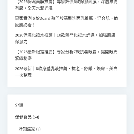
【2026保濕面膜推薦】專家評價6款保濕面膜，深層滋潤
有感，全天水潤光澤
專家實測 6 款Dcard 熱門胺基酸洗面乳推薦，混合肌、敏
感肌必看！
2026保濕化妝水推薦｜10款熱門化妝水評選，加強肌膚
保濕力
【2026最新眼霜推薦】專家分析7款抗老眼霜，揭開眼周
緊緻秘密
2026最新｜8款身體乳液推薦，抗老、舒緩、煥膚、美白
一次整理
分類
保健食品
(54)
冷知識家
(3)