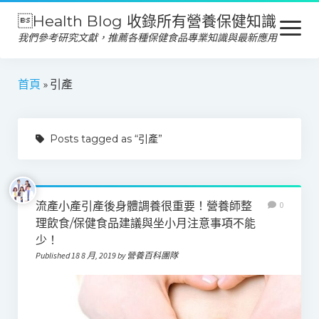
Health Blog 收錄所有營養保健知識
open
menu
我們參考研究文獻，推薦各種保健食品專業知識與最新應用
營養保健
首頁
»
引產
保健食品
Posts tagged as “引產”
產品推薦
美容保養
心靈健康
流產小產引產後身體調養很重要！營養師整
0
理飲食/保健食品建議與坐小月注意事項不能
少！
Published 18 8 月, 2019 by 營養百科團隊