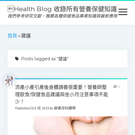
Health Blog 收錄所有營養保健知識
open
menu
我們參考研究文獻，推薦各種保健食品專業知識與最新應用
營養保健
首頁
»
建議
保健食品
Posts tagged as “建議”
產品推薦
美容保養
心靈健康
流產小產引產後身體調養很重要！營養師整
0
理飲食/保健食品建議與坐小月注意事項不能
少！
Published 18 8 月, 2019 by 營養百科團隊