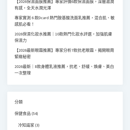
【2026保濕面膜推薦】專家評價6款保濕面膜，深層滋潤
有感，全天水潤光澤
專家實測 6 款Dcard 熱門胺基酸洗面乳推薦，混合肌、敏
感肌必看！
2026保濕化妝水推薦｜10款熱門化妝水評選，加強肌膚
保濕力
【2026最新眼霜推薦】專家分析7款抗老眼霜，揭開眼周
緊緻秘密
2026最新｜8款身體乳液推薦，抗老、舒緩、煥膚、美白
一次整理
分類
保健食品
(54)
冷知識家
(3)