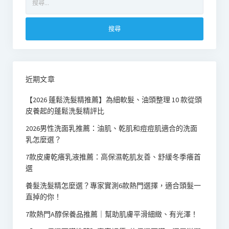
尋
關
鍵
字:
近期文章
【2026 蓬鬆洗髮精推薦】為細軟髮、油頭整理 10 款從頭
皮養起的蓬鬆洗髮精評比
2026男性洗面乳推薦：油肌、乾肌和痘痘肌適合的洗面
乳怎麼選？
7款皮膚乾癢乳液推薦：高保濕乾肌友善、舒緩冬季癢首
選
養髮洗髮精怎麼選？專家實測6款熱門選擇，適合頭髮一
直掉的你！
7款熱門A醇保養品推薦｜幫助肌膚平滑細緻、有光澤！