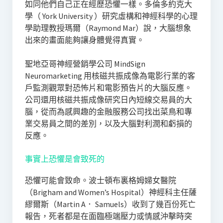
如同他們自己正在經歷恐懼一樣。多倫多約克大
學（ York University ）研究虛構和神經科學的心理
學助理教授瑪爾（Raymond Mar）說，大腦想象
出來的畫面能夠讓身體覺得真實。
聖地亞哥神經營銷學公司 MindSign
Neuromarketing 用核磁共振成像為電影行業的客
戶監測觀眾對恐怖片和電影預告片的大腦反應。
公司還用核磁共振成像研究日內短線交易員的大
腦，從而為感興趣的金融服務公司找出菜鳥和專
業交易員之間的差別，以及大腦對利潤和虧損的
反應。
事實上恐懼是會致死的
恐懼可能會致命。波士頓布裏格姆婦女醫院
（Brigham and Women’s Hospital）神經科主任薩
繆爾斯（Martin A． Samuels）收到了幾百份死亡
報告，死者都是在面臨極端壓力或情感沖擊時突