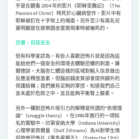
乎是在觀看 2004 年的影片《耶穌受難記》（The
Passion of Christ）時死於心臟病發作，影片中有
耶穌被釘在十字架上的場面。另外至少有兩名兒
童明顯是在遊樂園坐雲霄飛車時被嚇死的。
恐懼，但是安全
但有科學家認為，有些人喜歡恐怖片就是因為這
能給他們一個安全的環境去體驗恐懼的刺激。薩
爾德說，大腦杏仁體這樣的區域對輸入信息做出
反應並釋放激素，但腦前額皮質卻會提供額外的
保護結構；我們擁有足夠的掌控，知道我們自己
並未處於危險之中，並且能夠平衡腎上腺素。
另外一種對恐怖片吸引力的解釋是所謂的“依偎理
論”（snuggle theory）。在1986年進行的一項知
名的實驗中，印第安納大學（Indiana University）
心理學家齊爾曼（Dolf Zillmann）為36對學生情
侶放映恐怖片《黑色星期五》（Friday the 13th）