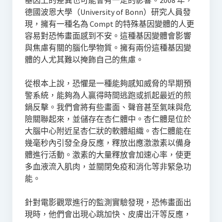
德國波恩大學（University of Bonn）研究人員發
現，擁有一種名為 Compt 的特殊基因變體的人更
容易對恐怖畫面感到不安。這種基因變體會影響
與焦慮有關的腦化學物質。擁有兩份這種基因變
體的人尤其難以掩飾自己的焦慮。
從根本上說，恐懼是一種能夠感知威脅的早期預
警系統，能夠為人贏得時間逃跑或抓起最近的煎
鍋反擊。我們會將有些畫面、聲音甚至氣味與危
險關聯起來，並儲存在杏仁體中。杏仁體是位於
大腦中心附近呈杏仁狀的軟體組織。杏仁體能在
幾毫秒內引發全身反應，釋放出應激激素以備身
體進行活動。激素的大量釋放會加速心率，使更
多血液流入肌肉，並關閉免疫和消化等非緊急功
能。
針對電影觀眾進行的監測實驗發現，恐怖畫面出
現時，他們會出現心跳加快、皮膚出汗等反應，