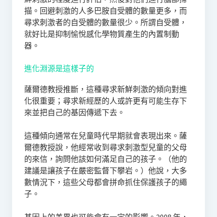
描。回避刺激的人多巴胺自受體的數量更多，而
尋求刺激者的自受體的數量很少。所謂自受體，
就好比是抑制愉悅感化學物質產生的內置制動
器。
進化淵源是這樣子的
薩爾德教授推斷，這種尋求新鮮刺激的傾向對進
化很重要；尋求新經歷的人或許更有可能生存下
來並把自己的基因傳遞下去。
這種傾向通常在兒童時代早期就會表現出來。薩
爾德教授說，他經常收到尋求刺激型兒童的父母
的來信，詢問他該如何滿足自己的孩子。（他的
建議是讓孩子在嚴密監督下攀岩。）他說，大多
數情況下，這些父母都會拼命抓住保護孩子的繩
子。
基因上的差異也可能會有一定的影響。2008 年，