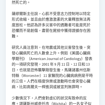
然死亡的。
薩繆爾斯主任說，心肌不受意志力控制地以特定
形式收縮，並且由於應激激素的大量釋放無法再
度放松。他認為許多災害中的遇難者可能是死於
恐懼而不是創傷，盡管在屍檢中獲得證據存在困
難。
研究人員注意到，在地震或其他災害發生後，突
發心臟病死亡的人數會上升。例如《美國心臟病
學期刊》（American Journal of Cardiology）發表
的一項研究發現，2001 年 9 月 11 日、12 日和 13
日，也就是恐怖襲擊剛發生後，馬薩諸塞州伍斯
特縣（Worcester）11 家醫院的心臟病病例是平時
的三倍。人們在極度快樂或激動時也會突發心臟
病，比如高爾夫一桿進洞或被宣判無罪時。
少數情況下，人們會對虛幻的狀況有致命的反
應。堪薩斯州威奇托市（Wichita）的一名女子似