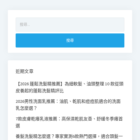
搜
尋
關
鍵
字:
近期文章
【2026 蓬鬆洗髮精推薦】為細軟髮、油頭整理 10 款從頭
皮養起的蓬鬆洗髮精評比
2026男性洗面乳推薦：油肌、乾肌和痘痘肌適合的洗面
乳怎麼選？
7款皮膚乾癢乳液推薦：高保濕乾肌友善、舒緩冬季癢首
選
養髮洗髮精怎麼選？專家實測6款熱門選擇，適合頭髮一