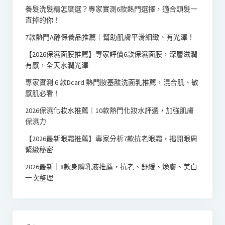
養髮洗髮精怎麼選？專家實測6款熱門選擇，適合頭髮一
直掉的你！
7款熱門A醇保養品推薦｜幫助肌膚平滑細緻、有光澤！
【2026保濕面膜推薦】專家評價6款保濕面膜，深層滋潤
有感，全天水潤光澤
專家實測 6 款Dcard 熱門胺基酸洗面乳推薦，混合肌、敏
感肌必看！
2026保濕化妝水推薦｜10款熱門化妝水評選，加強肌膚
保濕力
【2026最新眼霜推薦】專家分析7款抗老眼霜，揭開眼周
緊緻秘密
2026最新｜8款身體乳液推薦，抗老、舒緩、煥膚、美白
一次整理