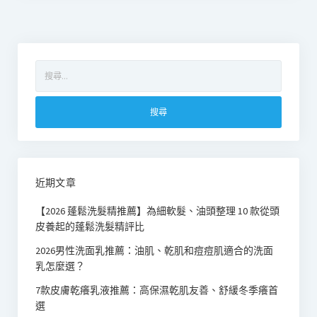
搜
尋
關
鍵
字:
近期文章
【2026 蓬鬆洗髮精推薦】為細軟髮、油頭整理 10 款從頭
皮養起的蓬鬆洗髮精評比
2026男性洗面乳推薦：油肌、乾肌和痘痘肌適合的洗面
乳怎麼選？
7款皮膚乾癢乳液推薦：高保濕乾肌友善、舒緩冬季癢首
選