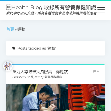
Health Blog 收錄所有營養保健知識
open
menu
我們參考研究文獻，推薦各種保健食品專業知識與最新應用
營養保健
首頁
»
運動
保健食品
Posts tagged as “運動”
產品推薦
美容保養
心靈健康
壓力大導致罹癌風險高！你應該…
0
Published 21 2 月, 2019 by 營養百科團隊