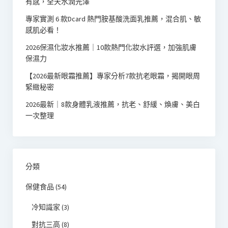
有感，全天水潤光澤
專家實測 6 款Dcard 熱門胺基酸洗面乳推薦，混合肌、敏
感肌必看！
2026保濕化妝水推薦｜10款熱門化妝水評選，加強肌膚
保濕力
【2026最新眼霜推薦】專家分析7款抗老眼霜，揭開眼周
緊緻秘密
2026最新｜8款身體乳液推薦，抗老、舒緩、煥膚、美白
一次整理
分類
保健食品
(54)
冷知識家
(3)
對抗三高
(8)