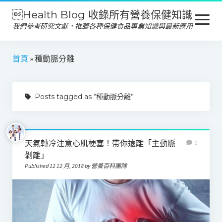
Health Blog 收錄所有營養保健知識
open
menu
我們參考研究文獻，推薦各種保健食品專業知識與最新應用
營養保健
首頁
»
種動脈分離
保健食品
Posts tagged as “種動脈分離”
產品推薦
美容保養
心靈健康
天氣轉冷注意心肌梗塞！帶你遠離「主動脈
0
剝離」
Published 12 12 月, 2018 by 營養百科團隊