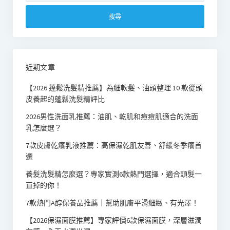
關
鍵
字:
近期文章
【2026 蓬鬆洗髮精推薦】為細軟髮、油頭整理 10 款從頭
皮養起的蓬鬆洗髮精評比
2026男性洗面乳推薦：油肌、乾肌和痘痘肌適合的洗面
乳怎麼選？
7款皮膚乾癢乳液推薦：高保濕乾肌友善、舒緩冬季癢首
選
養髮洗髮精怎麼選？專家實測6款熱門選擇，適合頭髮一
直掉的你！
7款熱門A醇保養品推薦｜幫助肌膚平滑細緻、有光澤！
【2026保濕面膜推薦】專家評價6款保濕面膜，深層滋潤