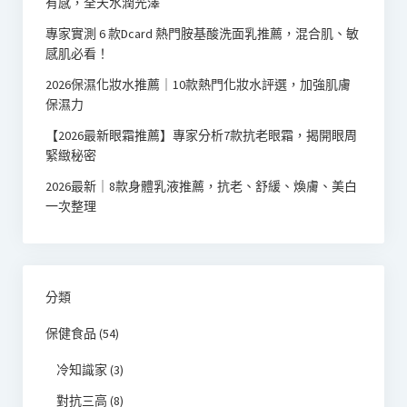
有感，全天水潤光澤
專家實測 6 款Dcard 熱門胺基酸洗面乳推薦，混合肌、敏
感肌必看！
2026保濕化妝水推薦｜10款熱門化妝水評選，加強肌膚
保濕力
【2026最新眼霜推薦】專家分析7款抗老眼霜，揭開眼周
緊緻秘密
2026最新｜8款身體乳液推薦，抗老、舒緩、煥膚、美白
一次整理
分類
保健食品
(54)
冷知識家
(3)
對抗三高
(8)