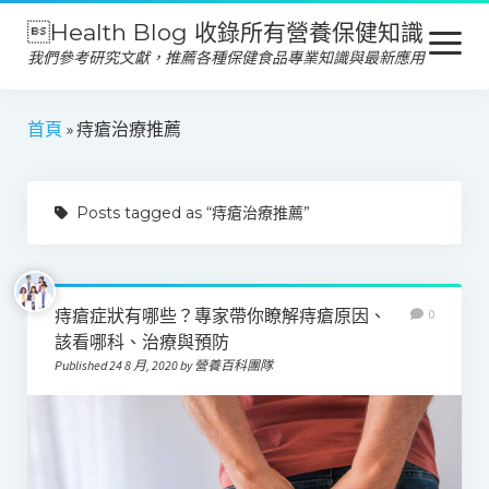
Health Blog 收錄所有營養保健知識
open
menu
我們參考研究文獻，推薦各種保健食品專業知識與最新應用
營養保健
首頁
»
痔瘡治療推薦
保健食品
Posts tagged as “痔瘡治療推薦”
產品推薦
美容保養
心靈健康
痔瘡症狀有哪些？專家帶你瞭解痔瘡原因、
0
該看哪科、治療與預防
Published 24 8 月, 2020 by 營養百科團隊