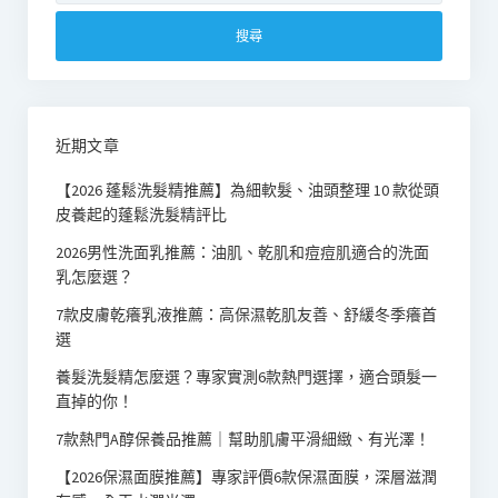
關
鍵
字:
近期文章
【2026 蓬鬆洗髮精推薦】為細軟髮、油頭整理 10 款從頭
皮養起的蓬鬆洗髮精評比
2026男性洗面乳推薦：油肌、乾肌和痘痘肌適合的洗面
乳怎麼選？
7款皮膚乾癢乳液推薦：高保濕乾肌友善、舒緩冬季癢首
選
養髮洗髮精怎麼選？專家實測6款熱門選擇，適合頭髮一
直掉的你！
7款熱門A醇保養品推薦｜幫助肌膚平滑細緻、有光澤！
【2026保濕面膜推薦】專家評價6款保濕面膜，深層滋潤