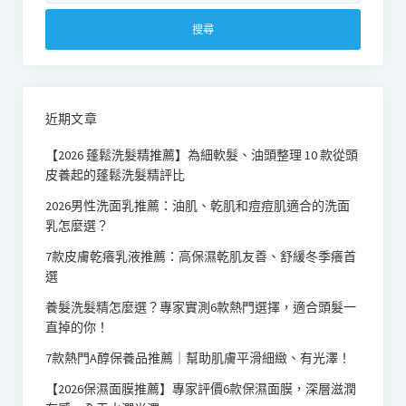
關
鍵
字:
近期文章
【2026 蓬鬆洗髮精推薦】為細軟髮、油頭整理 10 款從頭
皮養起的蓬鬆洗髮精評比
2026男性洗面乳推薦：油肌、乾肌和痘痘肌適合的洗面
乳怎麼選？
7款皮膚乾癢乳液推薦：高保濕乾肌友善、舒緩冬季癢首
選
養髮洗髮精怎麼選？專家實測6款熱門選擇，適合頭髮一
直掉的你！
7款熱門A醇保養品推薦｜幫助肌膚平滑細緻、有光澤！
【2026保濕面膜推薦】專家評價6款保濕面膜，深層滋潤