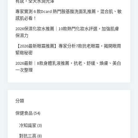
有感，全天水潤光澤
專家實測 6 款Dcard 熱門胺基酸洗面乳推薦，混合肌、敏
感肌必看！
2026保濕化妝水推薦｜10款熱門化妝水評選，加強肌膚
保濕力
【2026最新眼霜推薦】專家分析7款抗老眼霜，揭開眼周
緊緻秘密
2026最新｜8款身體乳液推薦，抗老、舒緩、煥膚、美白
一次整理
分類
保健食品
(54)
冷知識家
(3)
對抗三高
(8)