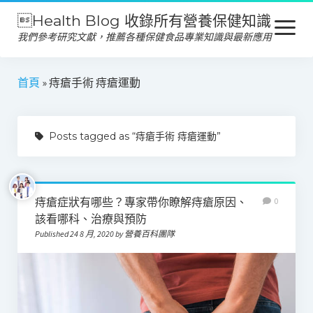
Health Blog 收錄所有營養保健知識
open
menu
我們參考研究文獻，推薦各種保健食品專業知識與最新應用
營養保健
首頁
»
痔瘡手術 痔瘡運動
保健食品
Posts tagged as “痔瘡手術 痔瘡運動”
產品推薦
美容保養
心靈健康
痔瘡症狀有哪些？專家帶你瞭解痔瘡原因、
0
該看哪科、治療與預防
Published 24 8 月, 2020 by 營養百科團隊