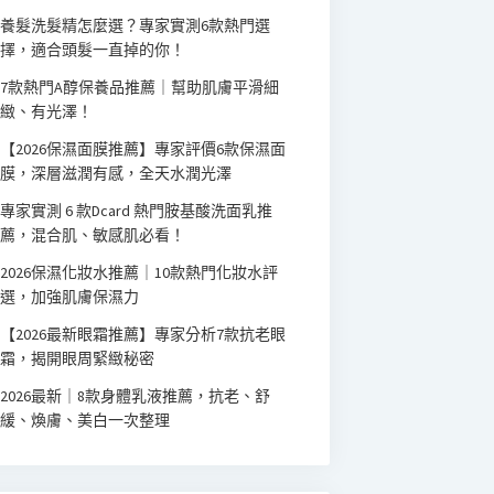
養髮洗髮精怎麼選？專家實測6款熱門選
擇，適合頭髮一直掉的你！
7款熱門A醇保養品推薦｜幫助肌膚平滑細
緻、有光澤！
【2026保濕面膜推薦】專家評價6款保濕面
膜，深層滋潤有感，全天水潤光澤
專家實測 6 款Dcard 熱門胺基酸洗面乳推
薦，混合肌、敏感肌必看！
2026保濕化妝水推薦｜10款熱門化妝水評
選，加強肌膚保濕力
【2026最新眼霜推薦】專家分析7款抗老眼
霜，揭開眼周緊緻秘密
2026最新｜8款身體乳液推薦，抗老、舒
緩、煥膚、美白一次整理