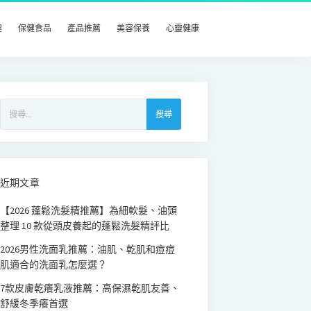
健
保健食品
產品推薦
美容保養
心靈健康
搜
尋
關
鍵
字:
近期文章
【2026 蓬鬆洗髮精推薦】為細軟髮、油頭
整理 10 款從頭皮養起的蓬鬆洗髮精評比
2026男性洗面乳推薦：油肌、乾肌和痘痘
肌適合的洗面乳怎麼選？
7款皮膚乾癢乳液推薦：高保濕乾肌友善、
舒緩冬季癢首選