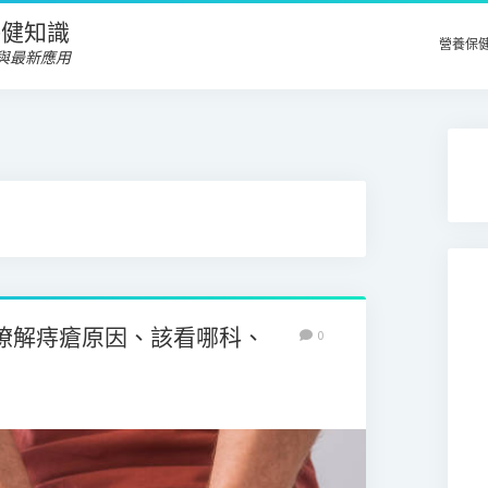
養保健知識
營養保
與最新應用
瞭解痔瘡原因、該看哪科、
0