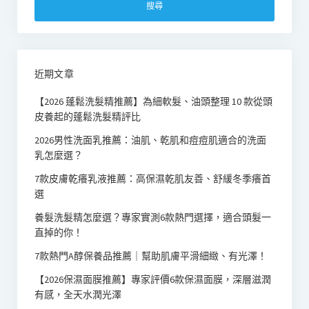
鍵
字:
近期文章
【2026 蓬鬆洗髮精推薦】為細軟髮、油頭整理 10 款從頭
皮養起的蓬鬆洗髮精評比
2026男性洗面乳推薦：油肌、乾肌和痘痘肌適合的洗面
乳怎麼選？
7款皮膚乾癢乳液推薦：高保濕乾肌友善、舒緩冬季癢首
選
養髮洗髮精怎麼選？專家實測6款熱門選擇，適合頭髮一
直掉的你！
7款熱門A醇保養品推薦｜幫助肌膚平滑細緻、有光澤！
【2026保濕面膜推薦】專家評價6款保濕面膜，深層滋潤
有感，全天水潤光澤