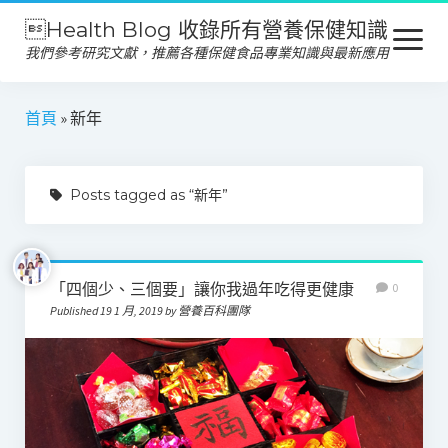
Health Blog 收錄所有營養保健知識
open
menu
我們參考研究文獻，推薦各種保健食品專業知識與最新應用
營養保健
首頁
»
新年
保健食品
Posts tagged as “新年”
產品推薦
美容保養
心靈健康
「四個少、三個要」讓你我過年吃得更健康
0
Published 19 1 月, 2019 by 營養百科團隊