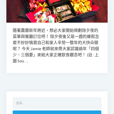
隨著農曆新年將近，想必大家開始規劃除夕夜的
菜單與餐廳訂位吧！ 除夕夜後又是一週的連假怎
麼不好好犒賞自己和家人辛勞一整年的大快朵頤
呢？ 今天 Jamie 老師就來帶大家認識過年「四個
少、三個要」來給大家正確飲食觀念吧！ (註 : 上
圖 Sou…
搜
尋
關