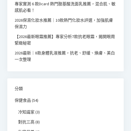
專家實測 6 款Dcard 熱門胺基酸洗面乳推薦，混合肌、敏
感肌必看！
2026保濕化妝水推薦｜10款熱門化妝水評選，加強肌膚
保濕力
【2026最新眼霜推薦】專家分析7款抗老眼霜，揭開眼周
緊緻秘密
2026最新｜8款身體乳液推薦，抗老、舒緩、煥膚、美白
一次整理
分類
保健食品
(54)
冷知識家
(3)
對抗三高
(8)