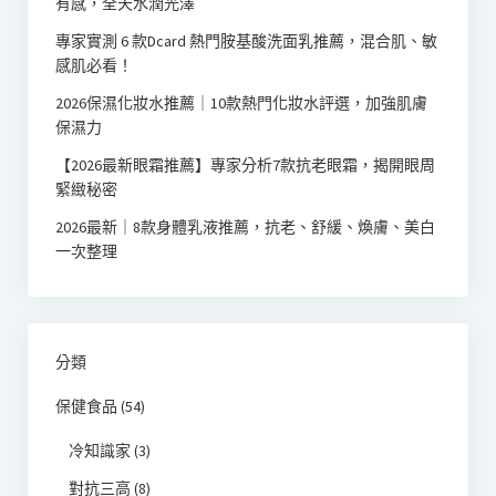
有感，全天水潤光澤
專家實測 6 款Dcard 熱門胺基酸洗面乳推薦，混合肌、敏
感肌必看！
2026保濕化妝水推薦｜10款熱門化妝水評選，加強肌膚
保濕力
【2026最新眼霜推薦】專家分析7款抗老眼霜，揭開眼周
緊緻秘密
2026最新｜8款身體乳液推薦，抗老、舒緩、煥膚、美白
一次整理
分類
保健食品
(54)
冷知識家
(3)
對抗三高
(8)