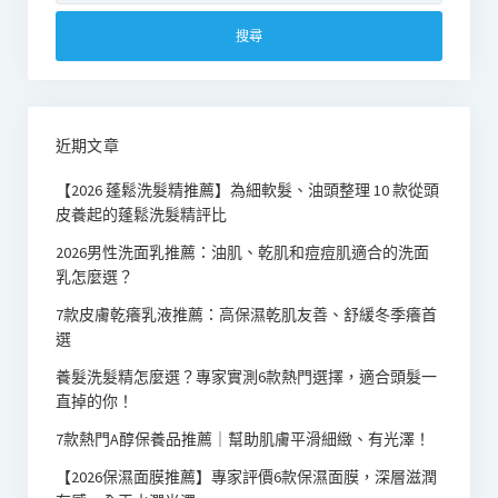
關
鍵
字:
近期文章
【2026 蓬鬆洗髮精推薦】為細軟髮、油頭整理 10 款從頭
皮養起的蓬鬆洗髮精評比
2026男性洗面乳推薦：油肌、乾肌和痘痘肌適合的洗面
乳怎麼選？
7款皮膚乾癢乳液推薦：高保濕乾肌友善、舒緩冬季癢首
選
養髮洗髮精怎麼選？專家實測6款熱門選擇，適合頭髮一
直掉的你！
7款熱門A醇保養品推薦｜幫助肌膚平滑細緻、有光澤！
【2026保濕面膜推薦】專家評價6款保濕面膜，深層滋潤