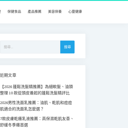
健
保健食品
產品推薦
美容保養
心靈健康
搜
尋
關
鍵
字:
近期文章
【2026 蓬鬆洗髮精推薦】為細軟髮、油頭
整理 10 款從頭皮養起的蓬鬆洗髮精評比
2026男性洗面乳推薦：油肌、乾肌和痘痘
肌適合的洗面乳怎麼選？
7款皮膚乾癢乳液推薦：高保濕乾肌友善、
舒緩冬季癢首選