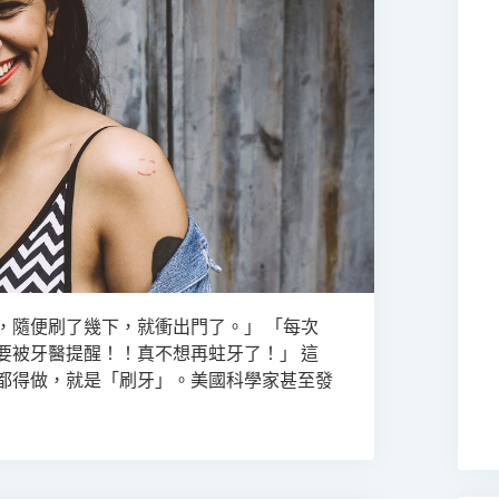
，隨便刷了幾下，就衝出門了。」 「每次
要被牙醫提醒！！真不想再蛀牙了！」 這
都得做，就是「刷牙」。美國科學家甚至發