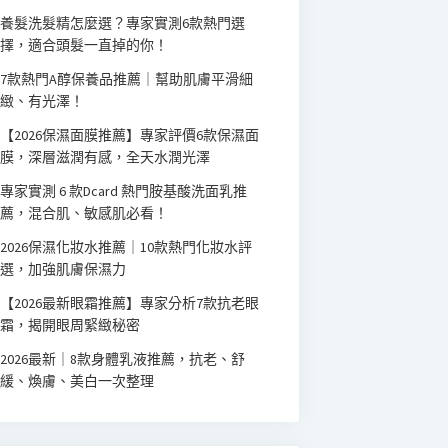
養髮洗髮精怎麼選？專家實測6款熱門選
擇，適合頭髮一直掉的你！
7款熱門A醇保養品推薦｜幫助肌膚平滑細
緻、有光澤！
【2026保濕面膜推薦】專家評價6款保濕面
膜，深層滋潤有感，全天水潤光澤
專家實測 6 款Dcard 熱門胺基酸洗面乳推
薦，混合肌、敏感肌必看！
2026保濕化妝水推薦｜10款熱門化妝水評
選，加強肌膚保濕力
【2026最新眼霜推薦】專家分析7款抗老眼
霜，揭開眼周緊緻秘密
2026最新｜8款身體乳液推薦，抗老、舒
緩、煥膚、美白一次整理